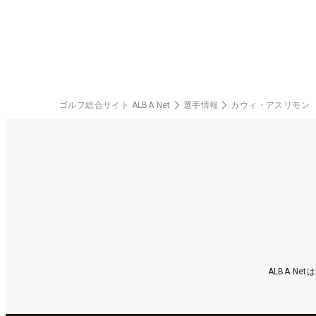
楽
ゴルフ総合サイト ALBA Net
選手情報
カウィ・アスリモン
ALBA N