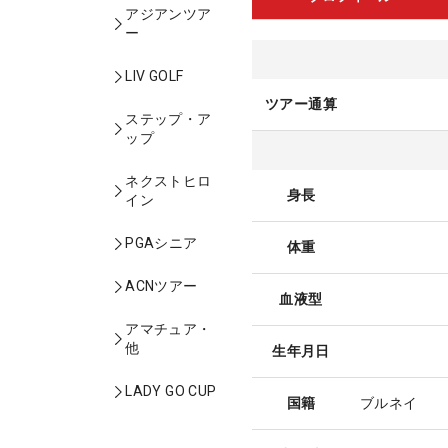
アジアンツア
ー
LIV GOLF
ツアー通算
ステップ・ア
ップ
ネクストヒロ
身長
イン
PGAシニア
体重
ACNツアー
血液型
アマチュア・
他
生年月日
LADY GO CUP
国籍
ブルネイ