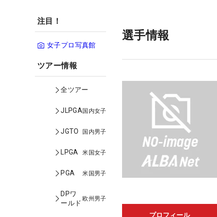
注目！
選手情報
女子プロ写真館
ツアー情報
全ツアー
JLPGA
国内女子
JGTO
国内男子
LPGA
米国女子
PGA
米国男子
DPワ
欧州男子
ールド
プロフィール