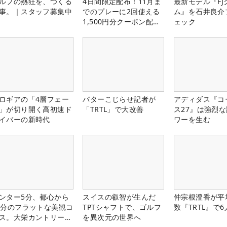
ルフの熱狂を、つくる
4日間限定配布！11月ま
最新モデル『FJ
事。｜スタッフ募集中
でのプレーに2回使える
ム』を石井良介
1,500円分クーポン配布
ェック
中！
ロギアの「4層フェー
パターこじらせ記者が
アディダス『コ
」が切り開く高初速ド
「TRTL」で大改善
ス27』は強烈
イバーの新時代
ワーを生む
ンター5分、都心から
スイスの叡智が生んだ
仲宗根澄香が平
0分のフラットな美観コ
TPTシャフトで、ゴルフ
数『TRTL』で
ス。大栄カントリー俱
を異次元の世界へ