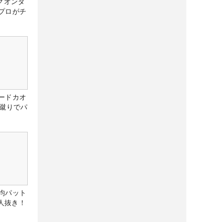
クオンタ
プロがチ
ードカオ
な蹴りでパ
均パット
6人抜き！