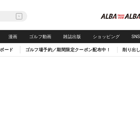
漫画
ゴルフ動画
雑誌出版
ショッピング
SN
ボード
ゴルフ場予約／期間限定クーポン配布中！
削り出