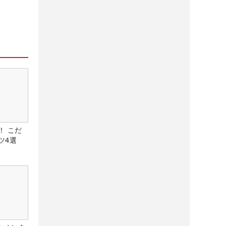
！ こだ
ツ4選