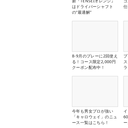
新『TENSEIオレンジ』
ゴ
はドライバーシャフト
仕
の“最適解”
8-9月のプレーに2回使え
プ
る！コース限定2,000円
ス
クーポン配布中！
ラ
今年も男女プロが強い
イ
「キャロウェイ」のニュ
6
ース一覧はこちら！
ー