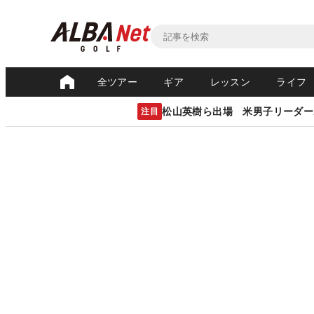
全ツアー
ギア
レッスン
ライフ
松山英樹ら出場 米男子リーダー
注目