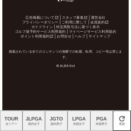
広告掲載について
スタッフ募集
運営会社
プライバシーポリシー
ご利用に際して
会員規約
ガイドライン
特定商取引法に基づく表示
ゴルフ場予約サービス利用規約
マイページサービス利用規約
ポイント利用規約
お問合せ
ヘルプ
サイトマップ
掲載されている全てのコンテンツの無断での転載、転用、コピー等は禁じま
す。
© ALBA Net
TOUR
JLPGA
JGTO
LPGA
PGA
閉じる
全ツアー
国内女子
国内男子
米国女子
米国男子
更新