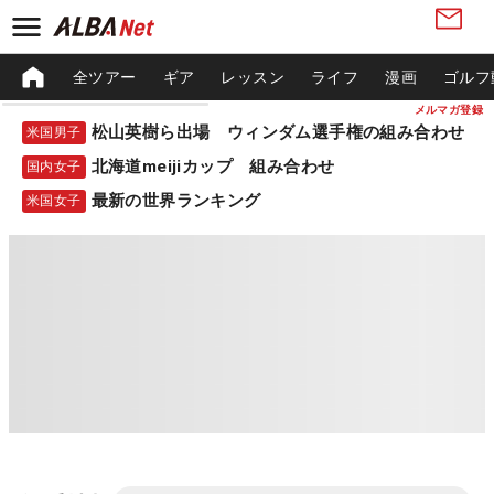
全ツアー
ギア
レッスン
ライフ
漫画
ゴルフ
メルマガ登録
松山英樹ら出場 ウィンダム選手権の組み合わせ
米国男子
北海道meijiカップ 組み合わせ
国内女子
最新の世界ランキング
米国女子