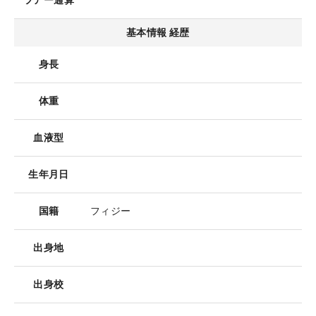
ツアー通算
基本情報 経歴
身長
体重
血液型
生年月日
国籍
フィジー
出身地
出身校