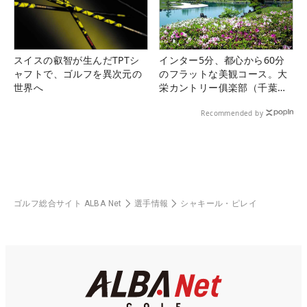
スイスの叡智が生んだTPTシ
インター5分、都心から60分
ャフトで、ゴルフを異次元の
のフラットな美観コース。大
世界へ
栄カントリー俱楽部（千葉
県）
Recommended by
ゴルフ総合サイト ALBA Net
選手情報
シャキール・ピレイ