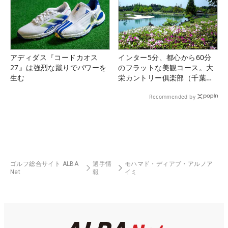
アディダス『コードカオス
インター5分、都心から60分
27』は強烈な蹴りでパワーを
のフラットな美観コース。大
生む
栄カントリー俱楽部（千葉
県）
Recommended by
ゴルフ総合サイト ALBA
選手情
モハマド・ディアブ・アルノア
Net
報
イミ