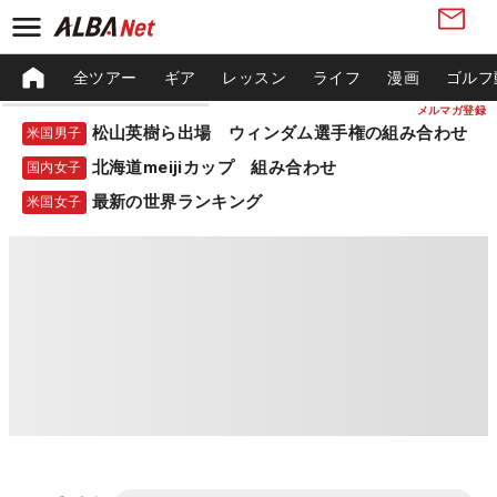
全ツアー
ギア
レッスン
ライフ
漫画
ゴルフ
メルマガ登録
松山英樹ら出場 ウィンダム選手権の組み合わせ
米国男子
北海道meijiカップ 組み合わせ
国内女子
最新の世界ランキング
米国女子