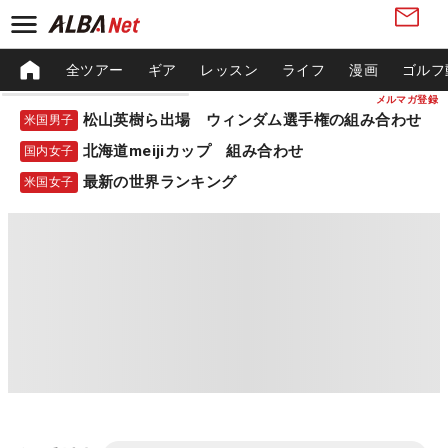
全ツアー
ギア
レッスン
ライフ
漫画
ゴルフ
メルマガ登録
松山英樹ら出場 ウィンダム選手権の組み合わせ
米国男子
北海道meijiカップ 組み合わせ
国内女子
最新の世界ランキング
米国女子