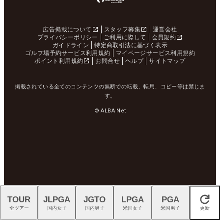
広告掲載について
スタッフ募集
運営会社
プライバシーポリシー
ご利用に際して
会員規約
ガイドライン
特定商取引法に基づく表示
ゴルフ場予約サービス利用規約
マイページサービス利用規約
ポイント利用規約
お問合せ
ヘルプ
サイトマップ
掲載されている全てのコンテンツの無断での転載、転用、コピー等は禁じま
す。
© ALBA Net
TOUR
JLPGA
JGTO
LPGA
PGA
閉じる
全ツアー
国内女子
国内男子
米国女子
米国男子
更新