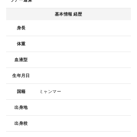
ツアー通算
基本情報 経歴
身長
体重
血液型
生年月日
国籍
ミャンマー
出身地
出身校