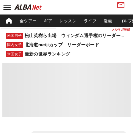
全ツアー
ギア
レッスン
ライフ
漫画
ゴルフ
メルマガ登録
松山英樹ら出場 ウィンダム選手権のリーダーボード
米国男子
北海道meijiカップ リーダーボード
国内女子
最新の世界ランキング
米国女子