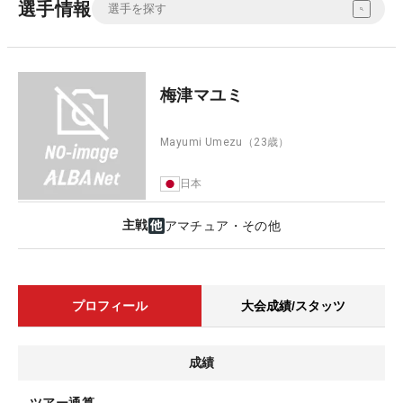
選手情報
梅津マユミ
Mayumi Umezu
（23歳）
日本
主戦
アマチュア・その他
プロフィール
大会成績/スタッツ
成績