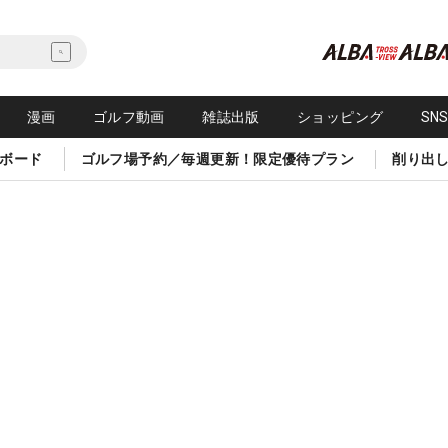
漫画
ゴルフ動画
雑誌出版
ショッピング
SN
ボード
ゴルフ場予約／毎週更新！限定優待プラン
削り出