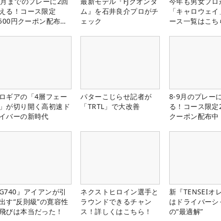
1月までのプレーに2回
最新モデル『FJクオンタ
今年も男女プロ
える！コース限定
ム』を石井良介プロがチ
「キャロウェイ
,500円クーポン配布
ェック
ース一覧はこち
！
ロギアの「4層フェー
パターこじらせ記者が
8-9月のプレー
」が切り開く高初速ド
「TRTL」で大改善
る！コース限定2
イバーの新時代
クーポン配布中
G740』アイアンが引
ネクストヒロイン選手と
新『TENSEIオ
出す“反則級”の寛容性
ラウンドできるチャン
はドライバーシ
飛びは本当だった！
ス！詳しくはこちら！
の“最適解”