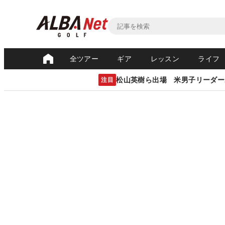
全ツアー
ギア
レッスン
ライフ
松山英樹ら出場 米男子リーダー
注目