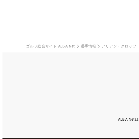
楽部（千葉県）
ゴルフ総合サイト ALBA Net
選手情報
アリアン・クロッツ
ALBA N