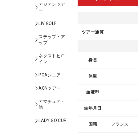
アジアンツア
ー
LIV GOLF
ツアー通算
ステップ・ア
ップ
ネクストヒロ
身長
イン
PGAシニア
体重
ACNツアー
血液型
アマチュア・
他
生年月日
LADY GO CUP
国籍
フランス