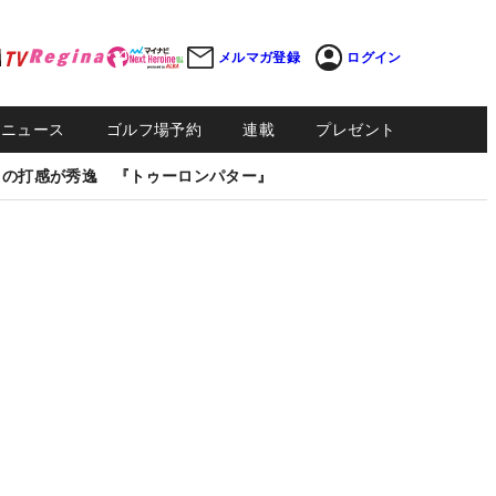
メルマガ登録
ログイン
Sニュース
ゴルフ場予約
連載
プレゼント
しの打感が秀逸 『トゥーロンパター』