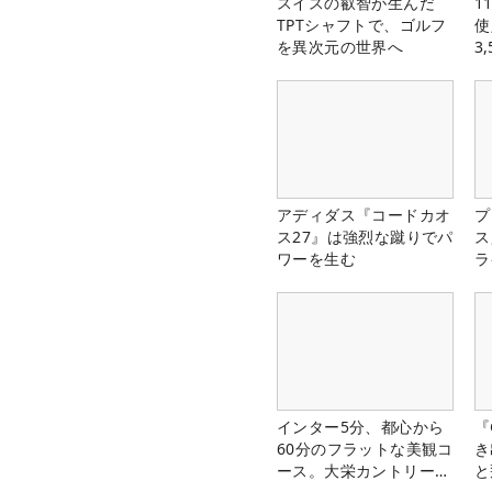
スイスの叡智が生んだ
1
TPTシャフトで、ゴルフ
使
を異次元の世界へ
3
中
アディダス『コードカオ
プ
ス27』は強烈な蹴りでパ
ス
ワーを生む
ラ
インター5分、都心から
『
60分のフラットな美観コ
き
ース。大栄カントリー俱
と