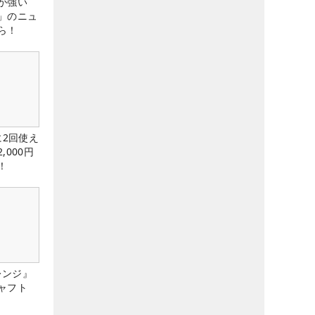
が強い
」のニュ
ら！
に2回使え
,000円
！
レンジ』
ャフト