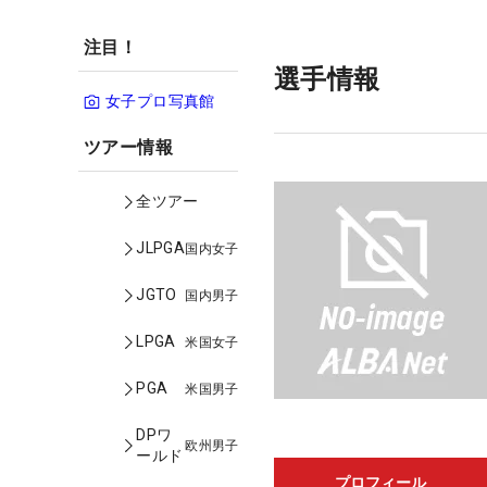
注目！
選手情報
女子プロ写真館
ツアー情報
全ツアー
JLPGA
国内女子
JGTO
国内男子
LPGA
米国女子
PGA
米国男子
DPワ
欧州男子
ールド
プロフィール