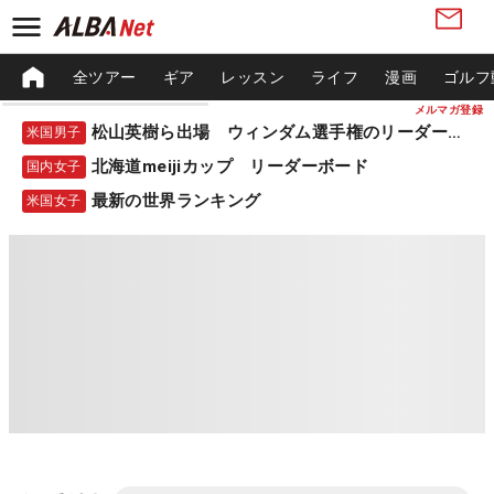
全ツアー
ギア
レッスン
ライフ
漫画
ゴルフ
メルマガ登録
松山英樹ら出場 ウィンダム選手権のリーダーボード
米国男子
北海道meijiカップ リーダーボード
国内女子
最新の世界ランキング
米国女子