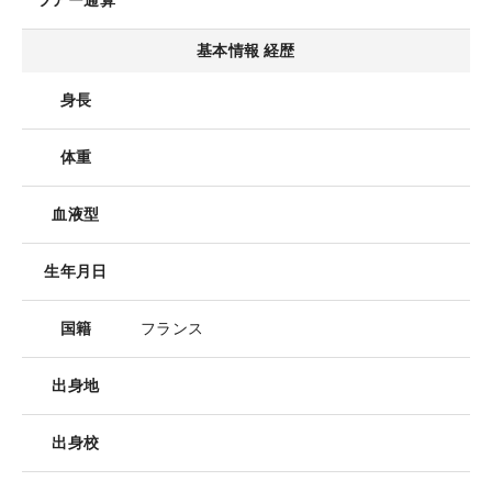
ツアー通算
基本情報 経歴
身長
体重
血液型
生年月日
国籍
フランス
出身地
出身校