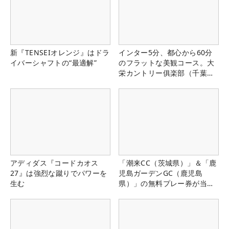
新『TENSEIオレンジ』はドラ
インター5分、都心から60分
イバーシャフトの“最適解”
のフラットな美観コース。大
栄カントリー俱楽部（千葉
県）
アディダス『コードカオス
「潮来CC（茨城県）」＆「鹿
27』は強烈な蹴りでパワーを
児島ガーデンGC（鹿児島
生む
県）」の無料プレー券が当た
る！！