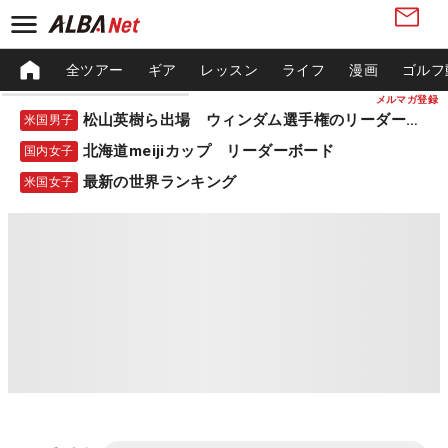
全ツアー
ギア
レッスン
ライフ
漫画
ゴルフ
メルマガ登録
松山英樹ら出場 ウィンダム選手権のリーダーボード
米国男子
北海道meijiカップ リーダーボード
国内女子
最新の世界ランキング
米国女子