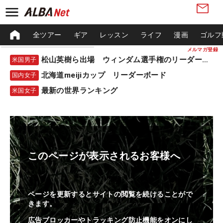
全ツアー
ギア
レッスン
ライフ
漫画
ゴルフ
メルマガ登録
松山英樹ら出場 ウィンダム選手権のリーダーボード
米国男子
北海道meijiカップ リーダーボード
国内女子
最新の世界ランキング
米国女子
このページが表示されるお客様へ
ページを更新するとサイトの閲覧を続けることがで
きます。
広告ブロッカーやトラッキング防止機能をオンにし