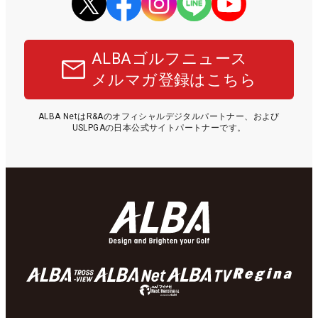
ALBAゴルフニュース
メルマガ登録はこちら
ALBA NetはR&Aのオフィシャルデジタルパートナー、および
USLPGAの日本公式サイトパートナーです。