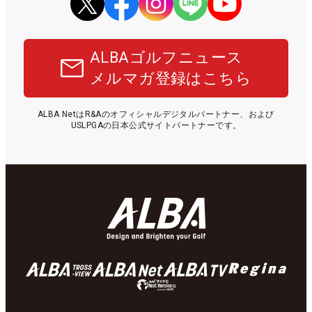
ALBAゴルフニュース
メルマガ登録はこちら
ALBA NetはR&Aのオフィシャルデジタルパートナー、および
USLPGAの日本公式サイトパートナーです。