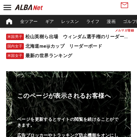
全ツアー
ギア
レッスン
ライフ
漫画
ゴルフ
メルマガ登録
松山英樹ら出場 ウィンダム選手権のリーダーボード
米国男子
北海道meijiカップ リーダーボード
国内女子
最新の世界ランキング
米国女子
このページが表示されるお客様へ
ページを更新するとサイトの閲覧を続けることがで
きます。
広告ブロッカーやトラッキング防止機能をオンにし