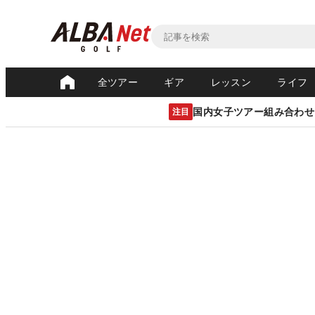
全ツアー
ギア
レッスン
ライフ
国内女子ツアー組み合わせ
注目