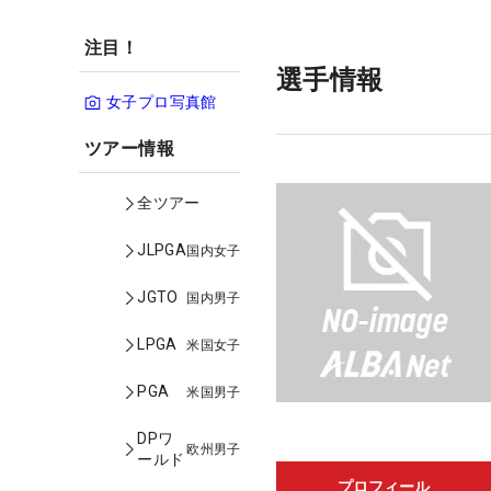
注目！
選手情報
女子プロ写真館
ツアー情報
全ツアー
JLPGA
国内女子
JGTO
国内男子
LPGA
米国女子
PGA
米国男子
DPワ
欧州男子
ールド
プロフィール