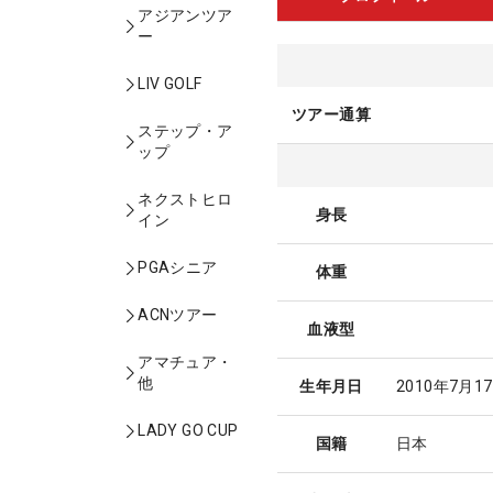
アジアンツア
ー
LIV GOLF
ツアー通算
ステップ・ア
ップ
ネクストヒロ
身長
イン
PGAシニア
体重
ACNツアー
血液型
アマチュア・
他
生年月日
2010年7月1
LADY GO CUP
国籍
日本