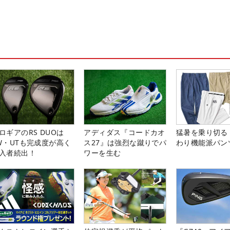
ロギアのRS DUOは
アディダス『コードカオ
猛暑を乗り切る
W・UTも完成度が高く
ス27』は強烈な蹴りでパ
わり機能派パン
入者続出！
ワーを生む