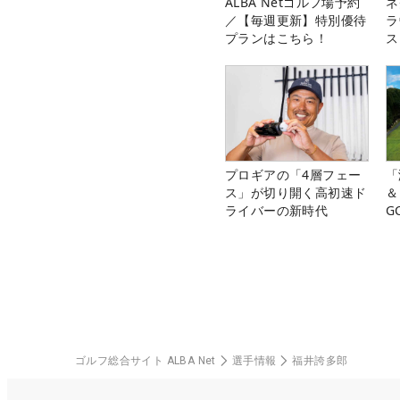
ALBA Netゴルフ場予約
ネ
／【毎週更新】特別優待
ラ
プランはこちら！
ス
プロギアの「4層フェー
「
ス」が切り開く高初速ド
＆
ライバーの新時代
G
料
ゴルフ総合サイト ALBA Net
選手情報
福井誇多郎