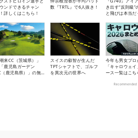
クストヒロイン選手と
仲宗根澄香が平均パット
『G740』アイ
ウンドできるチャン
数『TRTL』で6人抜き！
き出す“反則級”
！詳しくはこちら！
と飛びは本当だ
潮来CC（茨城県）」
スイスの叡智が生んだ
今年も男女プロ
「鹿児島ガーデン
TPTシャフトで、ゴルフ
「キャロウェイ
C（鹿児島県）」の無
を異次元の世界へ
ース一覧はこち
プレー券が当たる！！
Recommended 