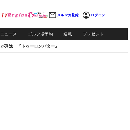
メルマガ登録
ログイン
Sニュース
ゴルフ場予約
連載
プレゼント
感が秀逸 『トゥーロンパター』