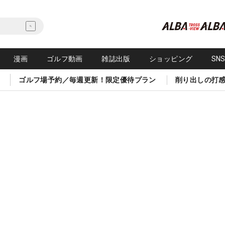
漫画
ゴルフ動画
雑誌出版
ショッピング
SN
ゴルフ場予約／毎週更新！限定優待プラン
削り出しの打