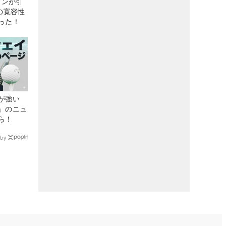
アンが引
の寛容性
った！
が強い
」のニュ
ら！
by