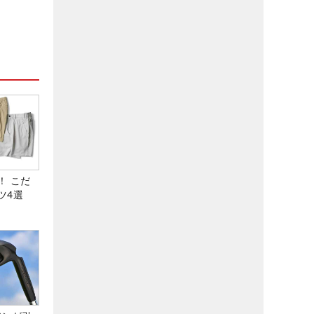
！ こだ
ツ4選