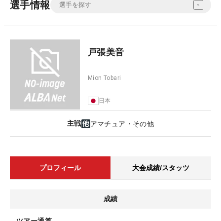
選手情報
戸張美音
Mion Tobari
日本
主戦
アマチュア・その他
プロフィール
大会成績/スタッツ
成績