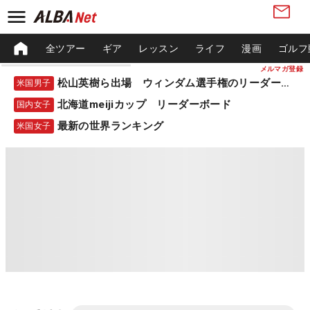
全ツアー
ギア
レッスン
ライフ
漫画
ゴルフ
メルマガ登録
松山英樹ら出場 ウィンダム選手権のリーダーボード
米国男子
北海道meijiカップ リーダーボード
国内女子
最新の世界ランキング
米国女子