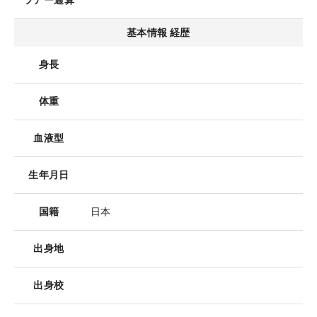
ツアー通算
基本情報 経歴
身長
体重
血液型
生年月日
国籍
日本
出身地
出身校