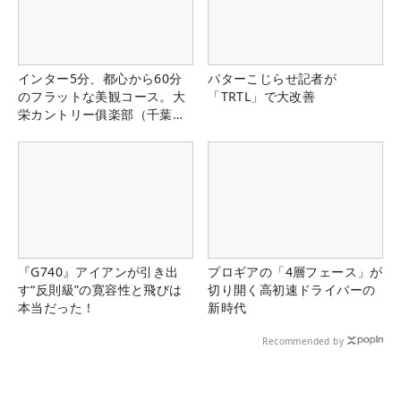
インター5分、都心から60分
パターこじらせ記者が
のフラットな美観コース。大
「TRTL」で大改善
栄カントリー俱楽部（千葉
県）
『G740』アイアンが引き出
プロギアの「4層フェース」が
す“反則級”の寛容性と飛びは
切り開く高初速ドライバーの
本当だった！
新時代
Recommended by