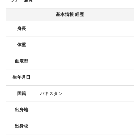
ツアー通算
基本情報 経歴
身長
体重
血液型
生年月日
国籍
パキスタン
出身地
出身校