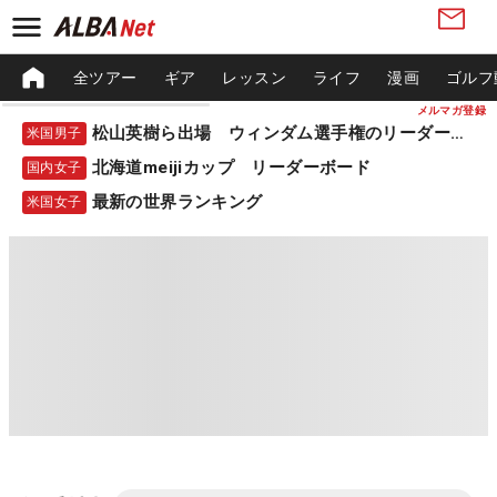
全ツアー
ギア
レッスン
ライフ
漫画
ゴルフ
メルマガ登録
松山英樹ら出場 ウィンダム選手権のリーダーボード
米国男子
北海道meijiカップ リーダーボード
国内女子
最新の世界ランキング
米国女子