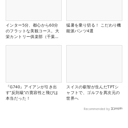
インター5分、都心から60分
猛暑を乗り切る！ こだわり機
のフラットな美観コース。大
能派パンツ4選
栄カントリー俱楽部（千葉
県）
『G740』アイアンが引き出
スイスの叡智が生んだTPTシ
す“反則級”の寛容性と飛びは
ャフトで、ゴルフを異次元の
本当だった！
世界へ
Recommended by