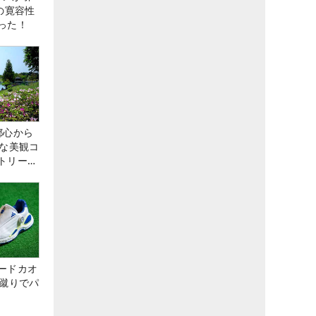
の寛容性
った！
都心から
トな美観コ
トリー俱
ードカオ
な蹴りでパ