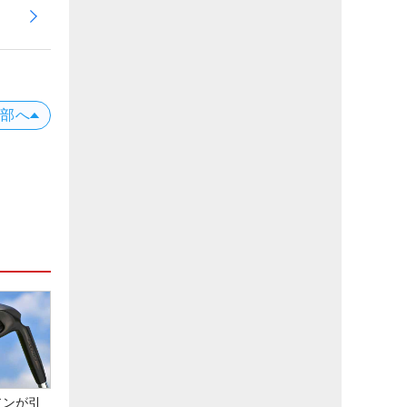
上部へ
アンが引