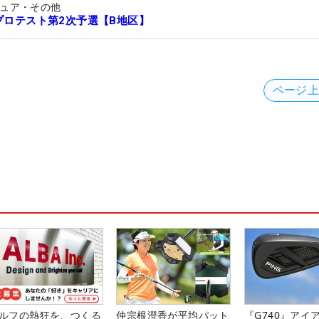
ュア・その他
Aプロテスト第2次予選【B地区】
ページ
ルフの熱狂を、つくる
仲宗根澄香が平均パット
『G740』アイ