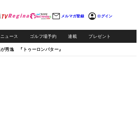
メルマガ登録
ログイン
Sニュース
ゴルフ場予約
連載
プレゼント
感が秀逸 『トゥーロンパター』