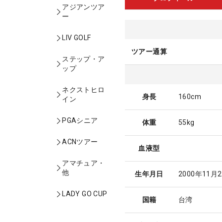
アジアンツア
ー
LIV GOLF
ツアー通算
ステップ・ア
ップ
ネクストヒロ
身長
160cm
イン
PGAシニア
体重
55kg
ACNツアー
血液型
アマチュア・
他
生年月日
2000年11月
LADY GO CUP
国籍
台湾