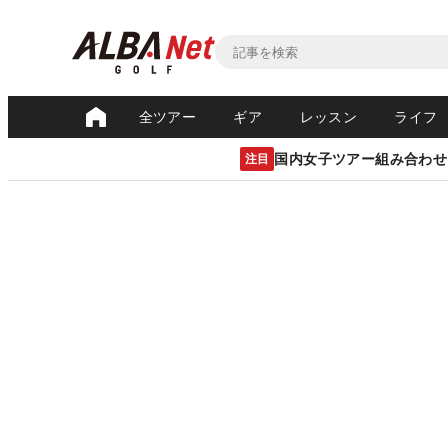
全ツアー
ギア
レッスン
ライフ
国内女子ツアー組み合わせ
注目