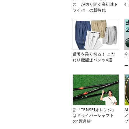
ス」が切り開く高初速ド
仕
ライバーの新時代
猛暑を乗り切る！ こだ
今
わり機能派パンツ4選
「
ー
新『TENSEIオレンジ』
A
はドライバーシャフト
／
の“最適解”
プ