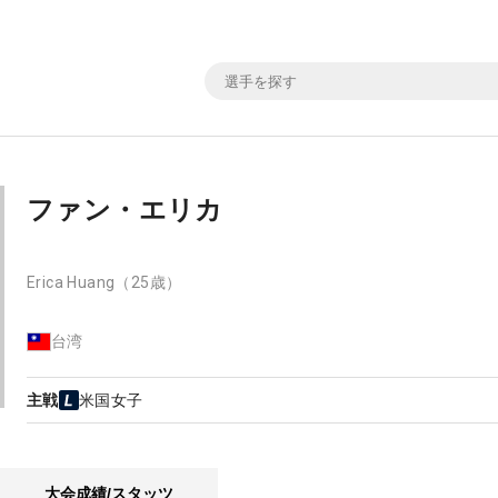
ファン・エリカ
Erica Huang
（25歳）
台湾
主戦
米国女子
大会成績/スタッツ