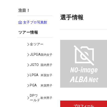
注目！
選手情報
女子プロ写真館
ツアー情報
全ツアー
JLPGA
国内女子
JGTO
国内男子
LPGA
米国女子
PGA
米国男子
DPワ
欧州男子
ールド
プロフィール