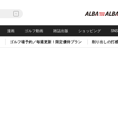
漫画
ゴルフ動画
雑誌出版
ショッピング
SN
ゴルフ場予約／毎週更新！限定優待プラン
削り出しの打