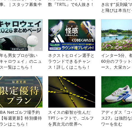
事。｜スタッフ募集中
数『TRTL』で6人抜き！
き出す“反則級”
と飛びは本当だ
年も男女プロが強い
ネクストヒロイン選手と
インター5分、
キャロウェイ」のニュ
ラウンドできるチャン
60分のフラッ
ス一覧はこちら！
ス！詳しくはこちら！
ース。大栄カン
楽部（千葉県）
LBA Netゴルフ場予約
スイスの叡智が生んだ
アディダス『コ
【毎週更新】特別優待
TPTシャフトで、ゴルフ
ス27』は強烈
ランはこちら！
を異次元の世界へ
ワーを生む