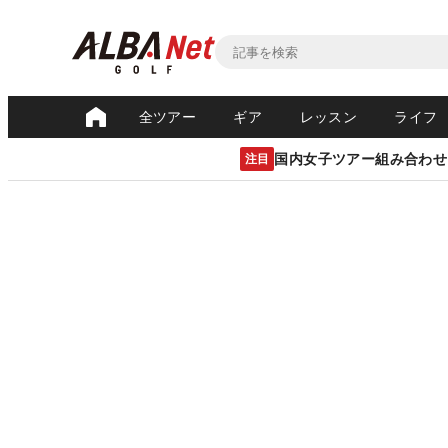
全ツアー
ギア
レッスン
ライフ
国内女子ツアー組み合わせ
注目