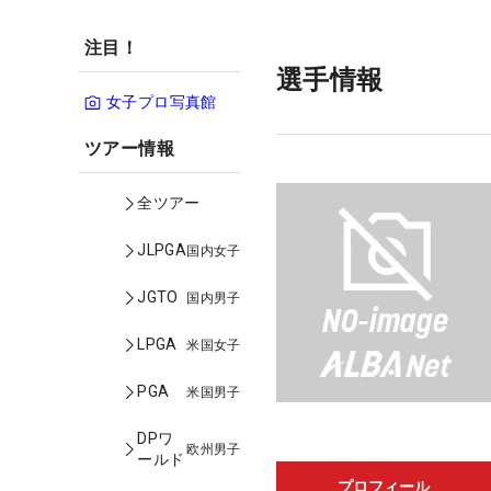
注目！
選手情報
女子プロ写真館
ツアー情報
全ツアー
JLPGA
国内女子
JGTO
国内男子
LPGA
米国女子
PGA
米国男子
DPワ
欧州男子
ールド
プロフィール