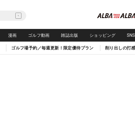
漫画
ゴルフ動画
雑誌出版
ショッピング
SN
ゴルフ場予約／毎週更新！限定優待プラン
削り出しの打