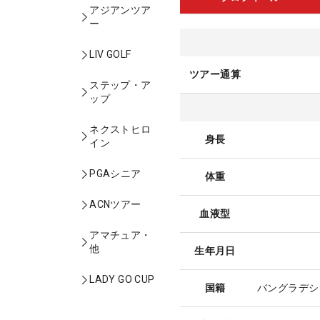
アジアンツア
ー
LIV GOLF
ツアー通算
ステップ・ア
ップ
ネクストヒロ
身長
イン
PGAシニア
体重
ACNツアー
血液型
アマチュア・
他
生年月日
LADY GO CUP
国籍
バングラデシ