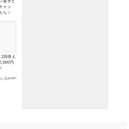
ン選手と
チャン
ちら！
に2回使え
,000円
！
by