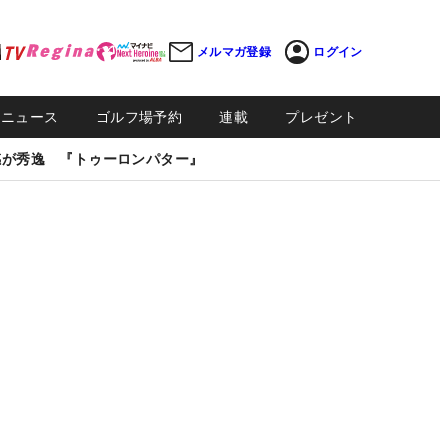
メルマガ登録
ログイン
Sニュース
ゴルフ場予約
連載
プレゼント
感が秀逸 『トゥーロンパター』