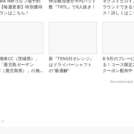
LBA Netゴルフ場予約
仲宗根澄香が平均パット
ネクストヒロイ
【毎週更新】特別優待
数『TRTL』で6人抜き！
ラウンドできる
ランはこちら！
ス！詳しくはこ
潮来CC（茨城県）」
新『TENSEIオレンジ』
8-9月のプレー
「鹿児島ガーデン
はドライバーシャフト
る！コース限定2
C（鹿児島県）」の無
の“最適解”
クーポン配布中
プレー券が当たる！！
Recommended 
ィン