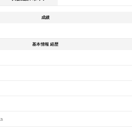
成績
基本情報 経歴
ュ