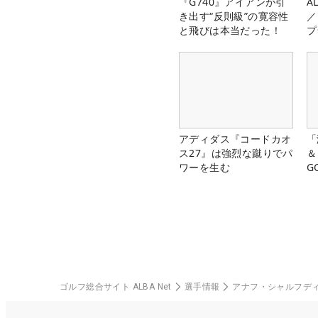
『G740』アイアンが引
A
き出す“反則級”の寛容性
／
と飛びは本当だった！
プ
アディダス『コードカオ
「
ス27』は強烈な蹴りでパ
＆
ワーを生む
G
料
ゴルフ総合サイト ALBA Net
選手情報
アナフ・シャルフデ