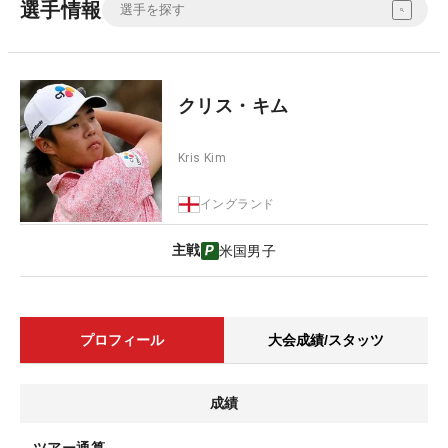
選手情報
クリス・キム
Kris Kim
イングランド
主戦
米国男子
プロフィール
大会成績/スタッツ
成績