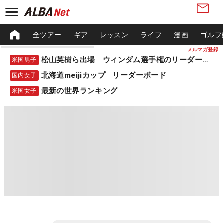
全ツアー
ギア
レッスン
ライフ
漫画
ゴルフ
メルマガ登録
松山英樹ら出場 ウィンダム選手権のリーダーボード
米国男子
北海道meijiカップ リーダーボード
国内女子
最新の世界ランキング
米国女子