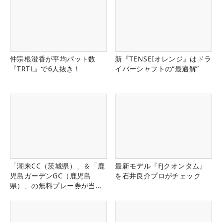
仲宗根澄香が平均パット数
新『TENSEIオレンジ』はドラ
『TRTL』で6人抜き！
イバーシャフトの“最適解”
「潮来CC（茨城県）」＆「鹿
最新モデル『FJクオンタム』
児島ガーデンGC（鹿児島
を石井良介プロがチェック
県）」の無料プレー券が当た
る！！