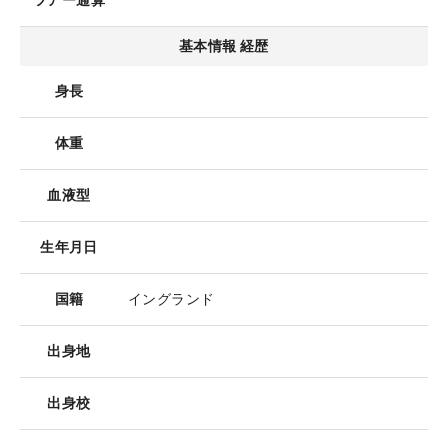
ツアー通算
基本情報 経歴
身長
体重
血液型
生年月日
国籍
イングランド
出身地
出身校