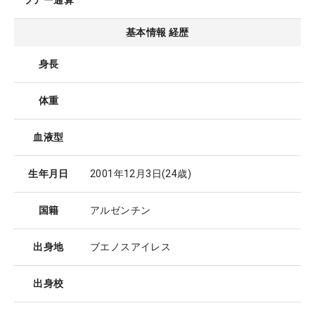
ツアー通算
基本情報 経歴
身長
体重
血液型
生年月日
2001年12月3日
(24歳)
国籍
アルゼンチン
出身地
ブエノスアイレス
出身校