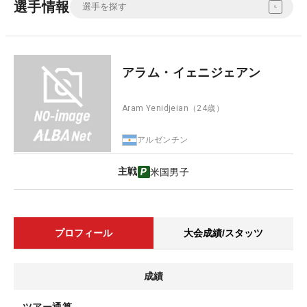
選手情報
アラム・イェニジェアン
Aram Yenidjeian
（24歳）
アルゼンチン
主戦
米国男子
プロフィール
大会成績/スタッツ
成績