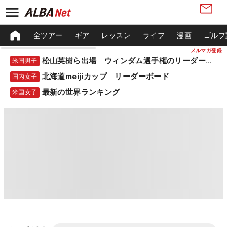
全ツアー
ギア
レッスン
ライフ
漫画
ゴルフ
メルマガ登録
松山英樹ら出場 ウィンダム選手権のリーダーボード
米国男子
北海道meijiカップ リーダーボード
国内女子
最新の世界ランキング
米国女子