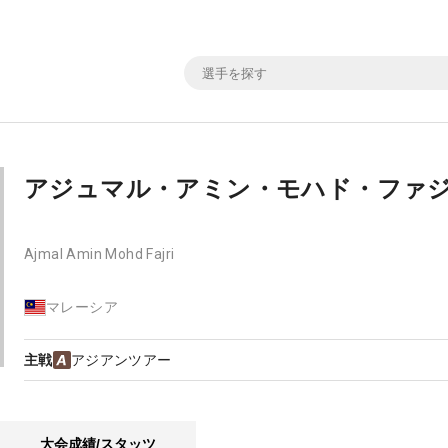
アジュマル・アミン・モハド・ファ
Ajmal Amin Mohd Fajri
マレーシア
主戦
アジアンツアー
大会成績/スタッツ