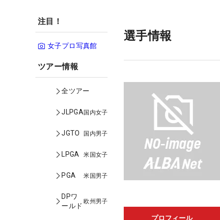
注目！
選手情報
女子プロ写真館
ツアー情報
全ツアー
JLPGA
国内女子
JGTO
国内男子
LPGA
米国女子
PGA
米国男子
DPワ
欧州男子
ールド
プロフィール