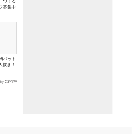
、つくる
フ募集中
均パット
6人抜き！
by