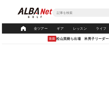
全ツアー
ギア
レッスン
ライフ
松山英樹ら出場 米男子リーダー
注目