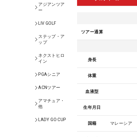
アジアンツア
ー
LIV GOLF
ツアー通算
ステップ・ア
ップ
ネクストヒロ
身長
イン
PGAシニア
体重
ACNツアー
血液型
アマチュア・
他
生年月日
LADY GO CUP
国籍
マレーシア