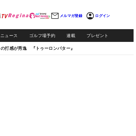
メルマガ登録
ログイン
Sニュース
ゴルフ場予約
連載
プレゼント
しの打感が秀逸 『トゥーロンパター』