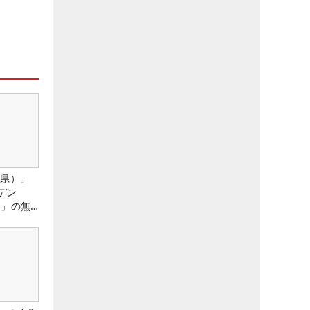
城県）」
デン
）」の無
たる！！