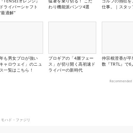
『TENSEIオレンジ』
猛暑を乗り切る！ こだ
ゴルフの熱狂を
ドライバーシャフト
わり機能派パンツ4選
仕事。｜スタッ
“最適解”
年も男女プロが強い
プロギアの「4層フェー
仲宗根澄香が平
キャロウェイ」のニュ
ス」が切り開く高初速ド
数『TRTL』で
ス一覧はこちら！
ライバーの新時代
Recommended 
・モハド・ファジリ