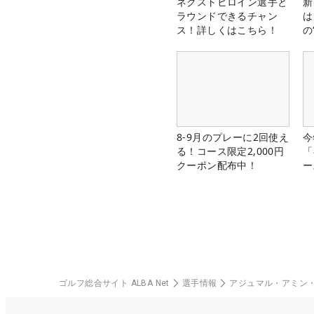
ネクストヒロイン選手と
新
ラウンドできるチャン
は
ス！詳しくはこちら！
の
8-9月のプレーに2回使え
今
る！コース限定2,000円
「
クーポン配布中！
ー
ゴルフ総合サイト ALBA Net
選手情報
アジュマル・アミン