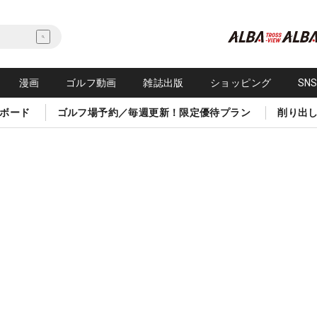
漫画
ゴルフ動画
雑誌出版
ショッピング
SN
ボード
ゴルフ場予約／毎週更新！限定優待プラン
削り出