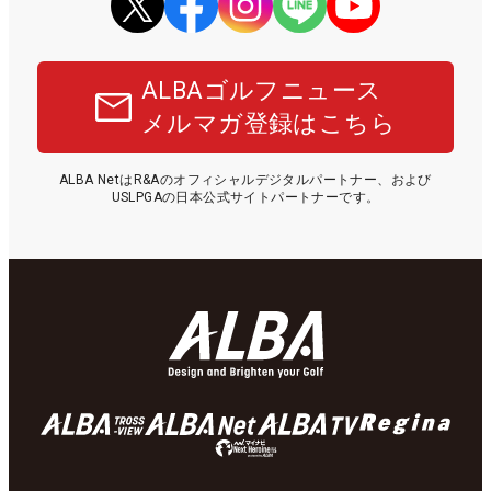
ALBAゴルフニュース
メルマガ登録はこちら
ALBA NetはR&Aのオフィシャルデジタルパートナー、および
USLPGAの日本公式サイトパートナーです。