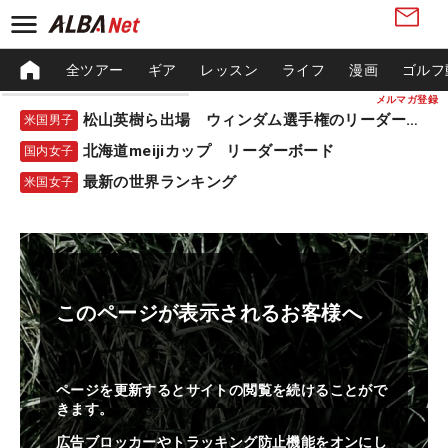
全ツアー
ギア
レッスン
ライフ
漫画
ゴルフ
メルマガ登録
松山英樹ら出場 ウィンダム選手権のリーダーボード
米国男子
北海道meijiカップ リーダーボード
国内女子
最新の世界ランキング
米国女子
このページが表示されるお客様へ
ページを更新するとサイトの閲覧を続けることがで
きます。
広告ブロッカーやトラッキング防止機能をオンにし