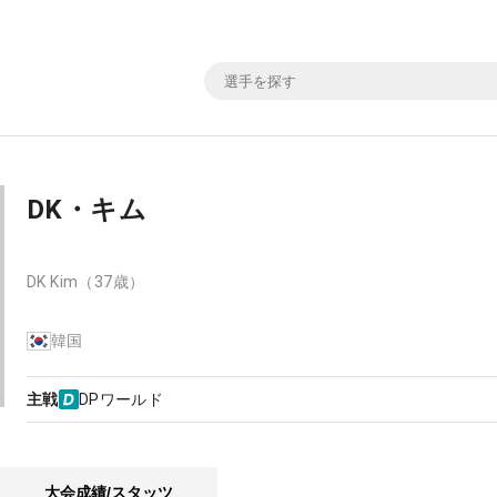
DK・キム
DK Kim
（37歳）
韓国
主戦
DPワールド
大会成績/スタッツ