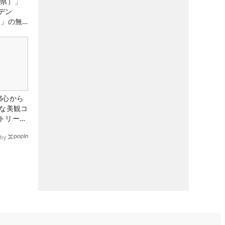
城県）」
デン
）」の無
たる！！
都心から
トな美観コ
トリー俱
by