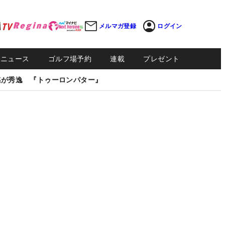
メルマガ登録
ログイン
Sニュース
ゴルフ場予約
連載
プレゼント
感が秀逸 『トゥーロンパター』