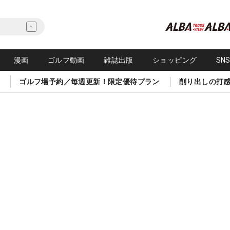
漫画
ゴルフ動画
雑誌出版
ショッピング
SN
ゴルフ場予約／毎週更新！限定優待プラン
削り出しの打