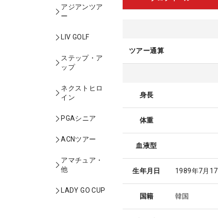
アジアンツア
ー
LIV GOLF
ツアー通算
ステップ・ア
ップ
ネクストヒロ
身長
イン
PGAシニア
体重
ACNツアー
血液型
アマチュア・
他
生年月日
1989年7月1
LADY GO CUP
国籍
韓国