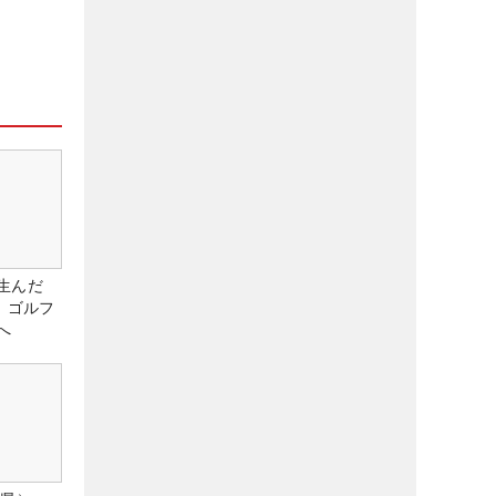
生んだ
、ゴルフ
へ