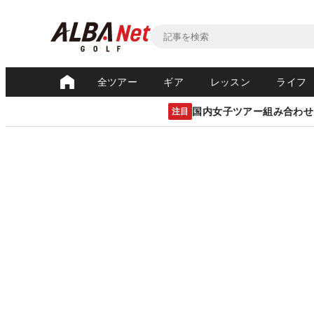
全ツアー
ギア
レッスン
ライフ
国内女子ツアー組み合わせ
注目