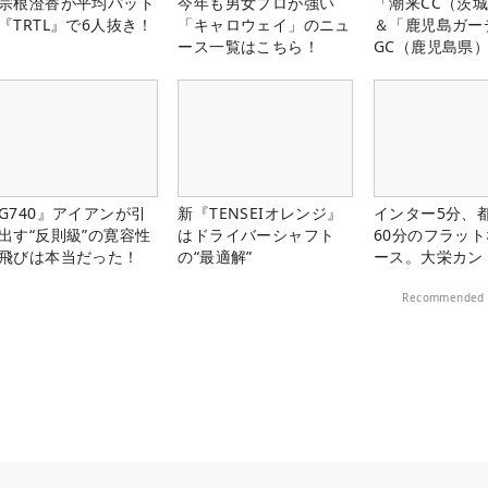
宗根澄香が平均パット
今年も男女プロが強い
「潮来CC（茨
『TRTL』で6人抜き！
「キャロウェイ」のニュ
＆「鹿児島ガー
ース一覧はこちら！
GC（鹿児島県
料プレー券が当
G740』アイアンが引
新『TENSEIオレンジ』
インター5分、
出す“反則級”の寛容性
はドライバーシャフト
60分のフラッ
飛びは本当だった！
の“最適解”
ース。大栄カン
楽部（千葉県）
Recommended 