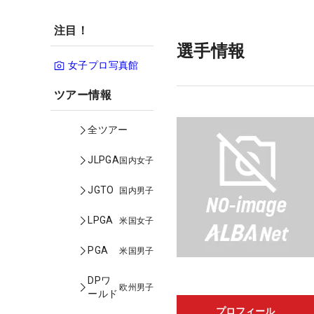
注目！
選手情報
女子プロ写真館
ツアー情報
全ツアー
JLPGA
国内女子
JGTO
国内男子
LPGA
米国女子
PGA
米国男子
DPワ
欧州男子
ールド
プロフィール