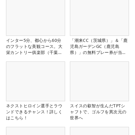
インター5分、都心から60分
「潮来CC（茨城県）」＆「鹿
のフラットな美観コース。大
児島ガーデンGC（鹿児島
栄カントリー俱楽部（千葉
県）」の無料プレー券が当た
県）
る！！
ネクストヒロイン選手とラウ
スイスの叡智が生んだTPTシ
ンドできるチャンス！詳しく
ャフトで、ゴルフを異次元の
はこちら！
世界へ