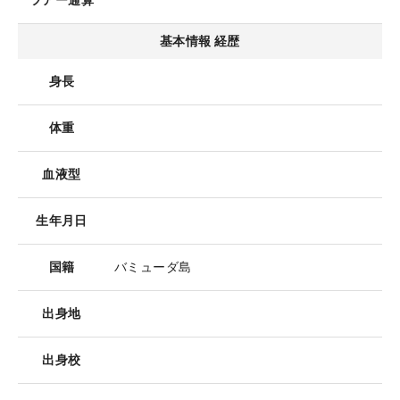
ツアー通算
基本情報 経歴
身長
体重
血液型
生年月日
国籍
バミューダ島
出身地
出身校