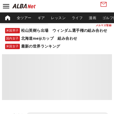
全ツアー
ギア
レッスン
ライフ
漫画
ゴルフ
メルマガ登録
松山英樹ら出場 ウィンダム選手権の組み合わせ
米国男子
北海道meijiカップ 組み合わせ
国内女子
最新の世界ランキング
米国女子