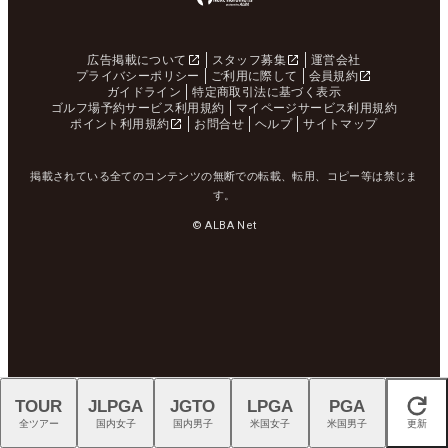
広告掲載について
スタッフ募集
運営会社
プライバシーポリシー
ご利用に際して
会員規約
ガイドライン
特定商取引法に基づく表示
ゴルフ場予約サービス利用規約
マイページサービス利用規約
ポイント利用規約
お問合せ
ヘルプ
サイトマップ
掲載されている全てのコンテンツの無断での転載、転用、コピー等は禁じま
す。
© ALBA Net
TOUR
JLPGA
JGTO
LPGA
PGA
閉じる
全ツアー
国内女子
国内男子
米国女子
米国男子
更新