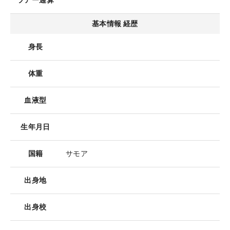
ツアー通算
基本情報 経歴
身長
体重
血液型
生年月日
国籍
サモア
出身地
出身校