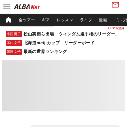
全ツアー
ギア
レッスン
ライフ
漫画
ゴルフ
メルマガ登録
松山英樹ら出場 ウィンダム選手権のリーダーボード
米国男子
北海道meijiカップ リーダーボード
国内女子
最新の世界ランキング
米国女子