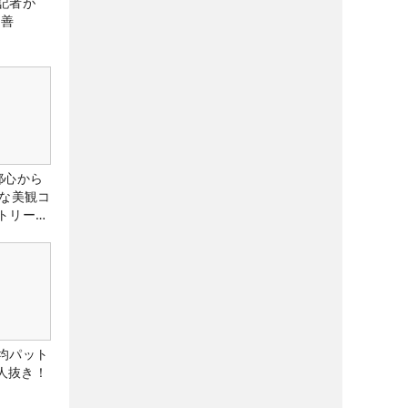
記者が
改善
都心から
トな美観コ
トリー俱
均パット
6人抜き！