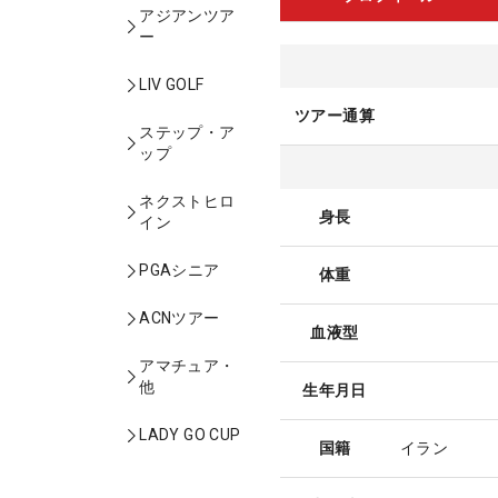
アジアンツア
ー
LIV GOLF
ツアー通算
ステップ・ア
ップ
ネクストヒロ
身長
イン
PGAシニア
体重
ACNツアー
血液型
アマチュア・
他
生年月日
LADY GO CUP
国籍
イラン