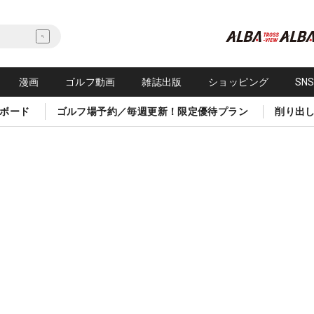
漫画
ゴルフ動画
雑誌出版
ショッピング
SN
ボード
ゴルフ場予約／毎週更新！限定優待プラン
削り出