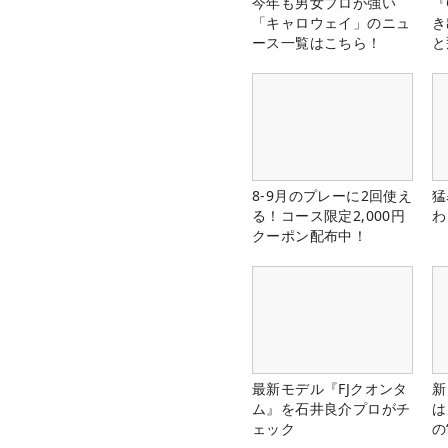
今年も男女プロが強い
『
「キャロウェイ」のニュ
き
ース一覧はこちら！
と
8-9月のプレーに2回使え
猛
る！コース限定2,000円
わ
クーポン配布中！
最新モデル『FJクオンタ
新
ム』を石井良介プロがチ
は
ェック
の