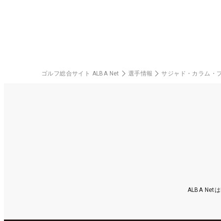
ゴルフ総合サイト ALBA Net
選手情報
サジャド・カラム・
ALBA N