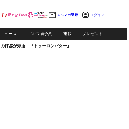
メルマガ登録
ログイン
Sニュース
ゴルフ場予約
連載
プレゼント
しの打感が秀逸 『トゥーロンパター』