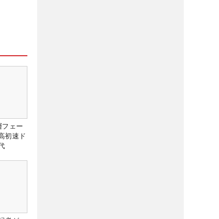
層フェー
高初速ド
代