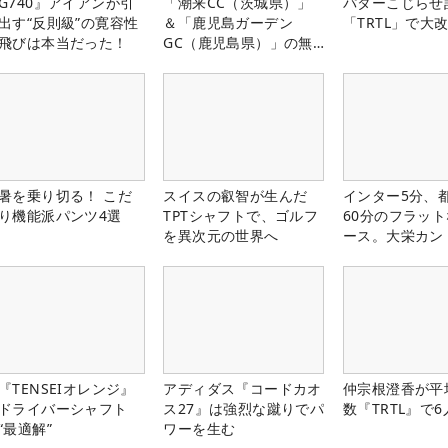
G740』アイアンが引
「潮来CC（茨城県）」
パターこじらせ
出す“反則級”の寛容性
＆「鹿児島ガーデン
「TRTL」で大
飛びは本当だった！
GC（鹿児島県）」の無
料プレー券が当たる！！
暑を乗り切る！ こだ
スイスの叡智が生んだ
インター5分、
り機能派パンツ4選
TPTシャフトで、ゴルフ
60分のフラッ
を異次元の世界へ
ース。大栄カン
楽部（千葉県）
『TENSEIオレンジ』
アディダス『コードカオ
仲宗根澄香が平
ドライバーシャフト
ス27』は強烈な蹴りでパ
数『TRTL』で
“最適解”
ワーを生む