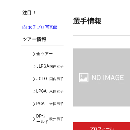
注目！
選手情報
女子プロ写真館
ツアー情報
全ツアー
JLPGA
国内女子
JGTO
国内男子
LPGA
米国女子
PGA
米国男子
DPワ
欧州男子
ールド
プロフィール