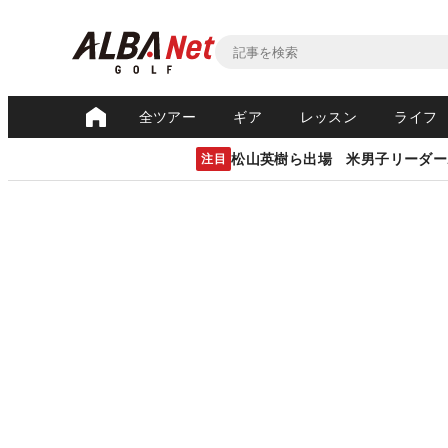
全ツアー
ギア
レッスン
ライフ
松山英樹ら出場 米男子リーダー
注目