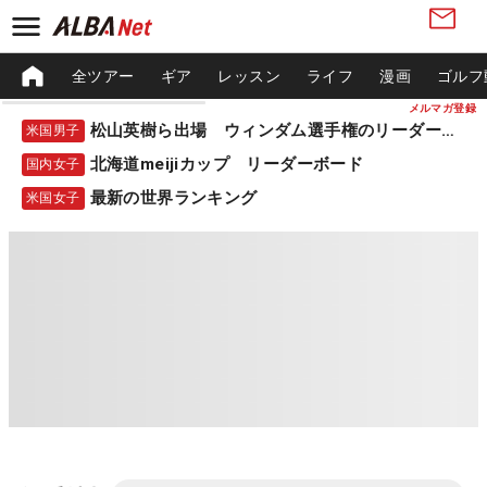
全ツアー
ギア
レッスン
ライフ
漫画
ゴルフ
メルマガ登録
松山英樹ら出場 ウィンダム選手権のリーダーボード
米国男子
北海道meijiカップ リーダーボード
国内女子
最新の世界ランキング
米国女子