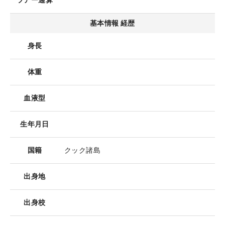
ツアー通算
基本情報 経歴
身長
体重
血液型
生年月日
国籍
クック諸島
出身地
出身校