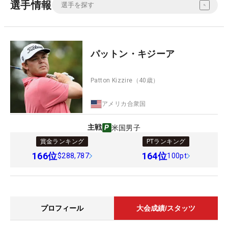
選手情報
パットン・キジーア
Patton Kizzire
（40歳）
アメリカ合衆国
主戦
米国男子
賞金ランキング
PTランキング
166
位
164
位
$288,787
100pt
プロフィール
大会成績/スタッツ