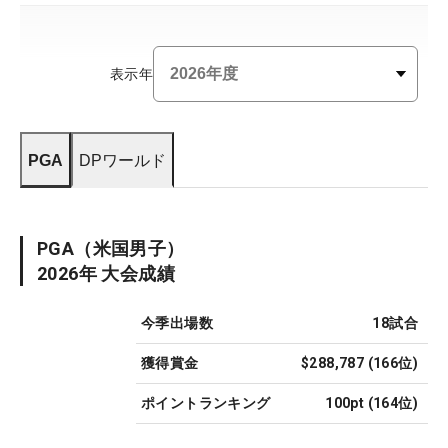
表示年
PGA
DPワールド
PGA
（米国男子）
2026
年 大会成績
今季出場数
18
試合
獲得賞金
$288,787
(
166
位)
ポイントランキング
100pt
(
164
位)