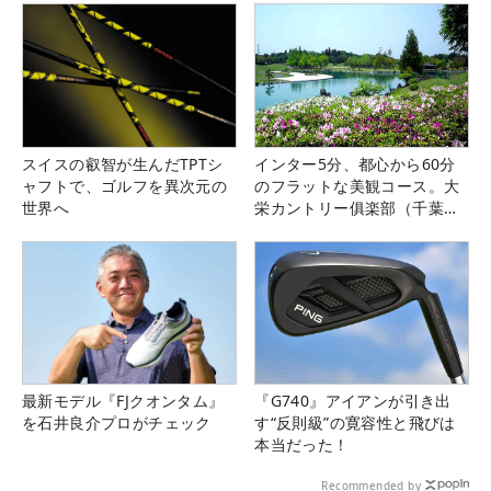
スイスの叡智が生んだTPTシ
インター5分、都心から60分
ャフトで、ゴルフを異次元の
のフラットな美観コース。大
世界へ
栄カントリー俱楽部（千葉
県）
最新モデル『FJクオンタム』
『G740』アイアンが引き出
を石井良介プロがチェック
す“反則級”の寛容性と飛びは
本当だった！
Recommended by