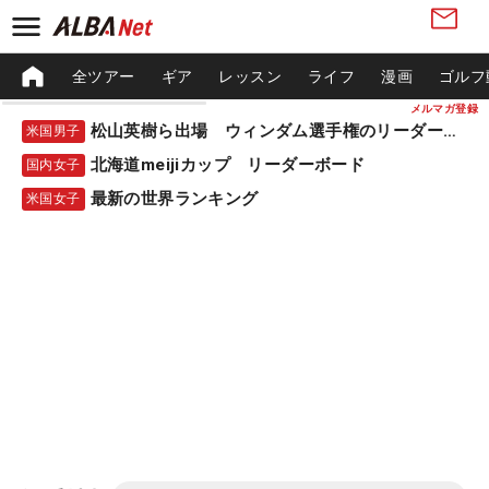
全ツアー
ギア
レッスン
ライフ
漫画
ゴルフ
メルマガ登録
松山英樹ら出場 ウィンダム選手権のリーダーボード
米国男子
北海道meijiカップ リーダーボード
国内女子
最新の世界ランキング
米国女子