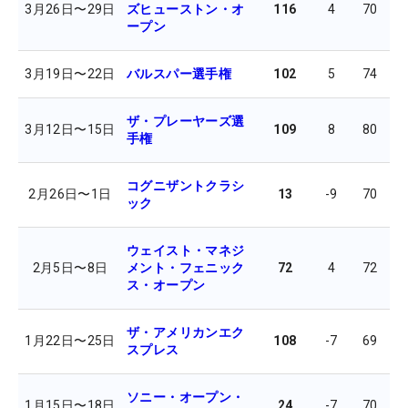
3月26日
〜
29日
ズヒューストン・オ
116
4
70
7
ープン
3月19日
〜
22日
バルスパー選手権
102
5
74
7
ザ・プレーヤーズ選
3月12日
〜
15日
109
8
80
7
手権
コグニザントクラシ
2月26日
〜
1日
13
-9
70
7
ック
ウェイスト・マネジ
2月5日
〜
8日
メント・フェニック
72
4
72
6
ス・オープン
ザ・アメリカンエク
1月22日
〜
25日
108
-7
69
6
スプレス
ソニー・オープン・
1月15日
〜
18日
24
-7
70
6