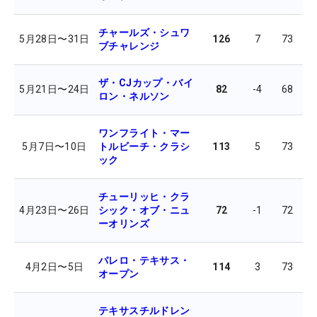
チャールズ・シュワ
5月28日
〜
31日
126
7
73
7
ブチャレンジ
ザ・CJカップ・バイ
5月21日
〜
24日
82
-4
68
7
ロン・ネルソン
ワンフライト・マー
5月7日
〜
10日
トルビーチ・クラシ
113
5
73
7
ック
チューリッヒ・クラ
4月23日
〜
26日
シック・オブ・ニュ
72
-1
72
7
ーオリンズ
バレロ・テキサス・
4月2日
〜
5日
114
3
73
7
オープン
テキサスチルドレン