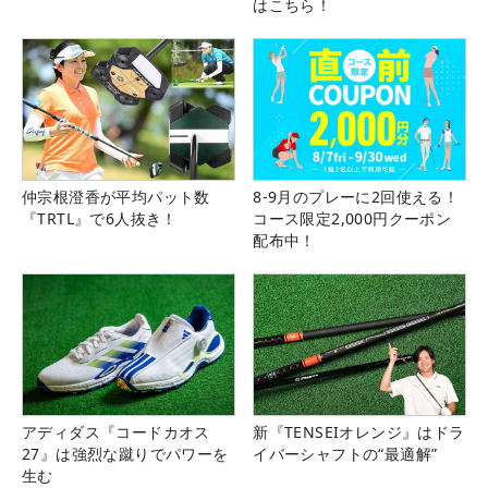
はこちら！
仲宗根澄香が平均パット数
8-9月のプレーに2回使える！
『TRTL』で6人抜き！
コース限定2,000円クーポン
配布中！
アディダス『コードカオス
新『TENSEIオレンジ』はドラ
27』は強烈な蹴りでパワーを
イバーシャフトの“最適解”
生む