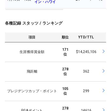
イン・ハワイ
各種記録 スタッツ / ランキング
項目
順位
YTD/TTL
171
生涯獲得賞金額
$14,245,106
位
278
飛距離
362
位
105
プレジデンツカップ・ポイント
299
位
278
PGAポイント
14616