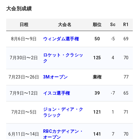
大会別成績
日程
大会名
順位
Sc
R1
R
8月6日
〜
9日
ウィンダム選手権
50
-5
69
6
ロケット・クラシッ
7月30日
〜
2日
125
4
70
7
ク
7月23日
〜
26日
3Mオープン
棄権
77
7月9日
〜
12日
イスコ選手権
39
-7
65
6
ジョン・ディア・ク
7月2日
〜
5日
121
1
71
7
ラシック
RBCカナディアン・
6月11日
〜
14日
141
7
70
7
オープン