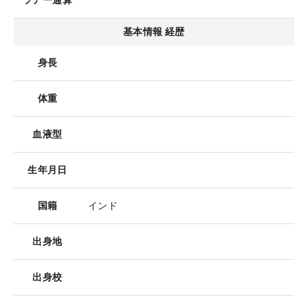
ツアー通算
基本情報 経歴
身長
体重
血液型
生年月日
国籍
インド
出身地
出身校