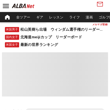
全ツアー
ギア
レッスン
ライフ
漫画
ゴルフ
メルマガ登録
松山英樹ら出場 ウィンダム選手権のリーダーボード
米国男子
北海道meijiカップ リーダーボード
国内女子
最新の世界ランキング
米国女子