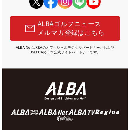
ALBAゴルフニュース
メルマガ登録はこちら
ALBA NetはR&Aのオフィシャルデジタルパートナー、および
USLPGAの日本公式サイトパートナーです。