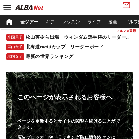
全ツアー
ギア
レッスン
ライフ
漫画
ゴルフ
メルマガ登録
松山英樹ら出場 ウィンダム選手権のリーダーボード
米国男子
北海道meijiカップ リーダーボード
国内女子
最新の世界ランキング
米国女子
このページが表示されるお客様へ
ページを更新するとサイトの閲覧を続けることがで
きます。
広告ブロッカーやトラッキング防止機能をオンにし