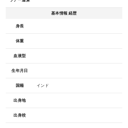
ツアー通算
基本情報 経歴
身長
体重
血液型
生年月日
国籍
インド
出身地
出身校