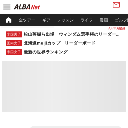
全ツアー
ギア
レッスン
ライフ
漫画
ゴルフ
メルマガ登録
松山英樹ら出場 ウィンダム選手権のリーダーボード
米国男子
北海道meijiカップ リーダーボード
国内女子
最新の世界ランキング
米国女子