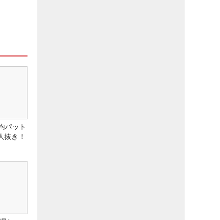
均パット
6人抜き！