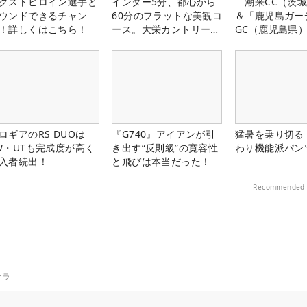
クストヒロイン選手と
インター5分、都心から
「潮来CC（茨
ウンドできるチャン
60分のフラットな美観コ
＆「鹿児島ガー
！詳しくはこちら！
ース。大栄カントリー俱
GC（鹿児島県
楽部（千葉県）
料プレー券が当
ロギアのRS DUOは
『G740』アイアンが引
猛暑を乗り切る
W・UTも完成度が高く
き出す“反則級”の寛容性
わり機能派パン
入者続出！
と飛びは本当だった！
Recommended 
ナラ