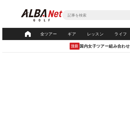
全ツアー
ギア
レッスン
ライフ
国内女子ツアー組み合わせ
注目