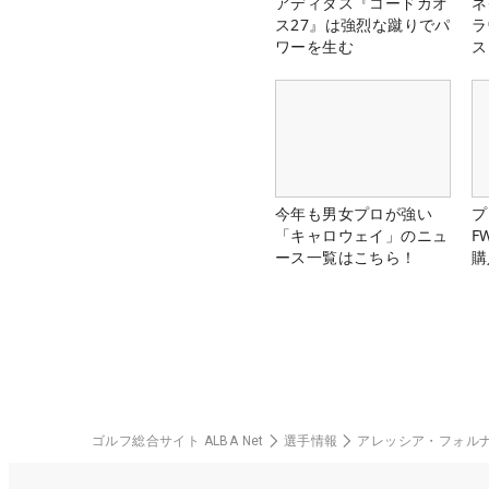
アディダス『コードカオ
ネ
ス27』は強烈な蹴りでパ
ラ
ワーを生む
ス
今年も男女プロが強い
プ
「キャロウェイ」のニュ
F
ース一覧はこちら！
購
ゴルフ総合サイト ALBA Net
選手情報
アレッシア・フォル