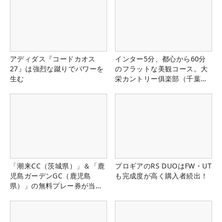
アディダス『コードカオス
インター5分、都心から60分
27』は強烈な蹴りでパワーを
のフラットな美観コース。大
生む
栄カントリー俱楽部（千葉
県）
「潮来CC（茨城県）」＆「鹿
プロギアのRS DUOはFW・UT
児島ガーデンGC（鹿児島
も完成度が高く購入者続出！
県）」の無料プレー券が当た
る！！