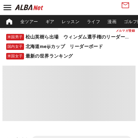
全ツアー
ギア
レッスン
ライフ
漫画
ゴルフ
メルマガ登録
松山英樹ら出場 ウィンダム選手権のリーダーボード
米国男子
北海道meijiカップ リーダーボード
国内女子
最新の世界ランキング
米国女子