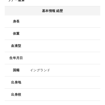
ツアー通算
基本情報 経歴
身長
体重
血液型
生年月日
国籍
イングランド
出身地
出身校