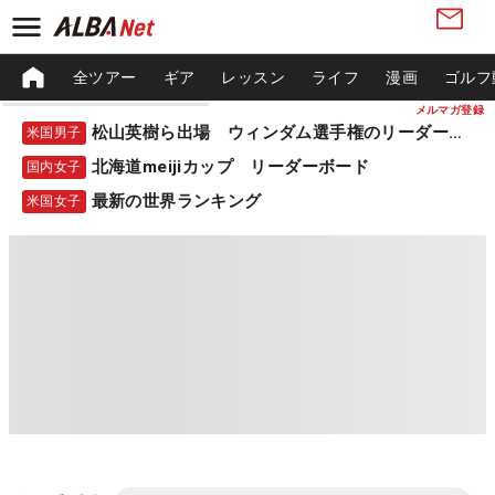
全ツアー
ギア
レッスン
ライフ
漫画
ゴルフ
メルマガ登録
松山英樹ら出場 ウィンダム選手権のリーダーボード
米国男子
北海道meijiカップ リーダーボード
国内女子
最新の世界ランキング
米国女子