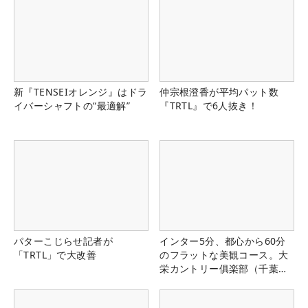
新『TENSEIオレンジ』はドラ
仲宗根澄香が平均パット数
イバーシャフトの“最適解”
『TRTL』で6人抜き！
パターこじらせ記者が
インター5分、都心から60分
「TRTL」で大改善
のフラットな美観コース。大
栄カントリー俱楽部（千葉
県）