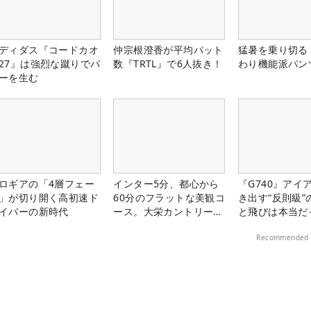
ディダス『コードカオ
仲宗根澄香が平均パット
猛暑を乗り切る
27』は強烈な蹴りでパ
数『TRTL』で6人抜き！
わり機能派パン
ーを生む
ロギアの「4層フェー
インター5分、都心から
『G740』アイ
」が切り開く高初速ド
60分のフラットな美観コ
き出す“反則級”
イバーの新時代
ース。大栄カントリー俱
と飛びは本当だ
楽部（千葉県）
Recommended 