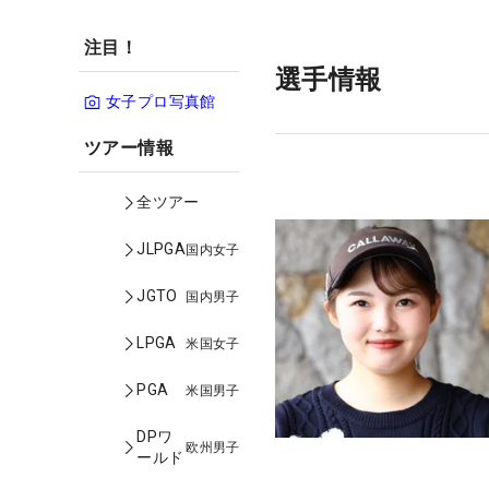
注目！
選手情報
女子プロ写真館
ツアー情報
全ツアー
JLPGA
国内女子
JGTO
国内男子
LPGA
米国女子
PGA
米国男子
DPワ
欧州男子
ールド