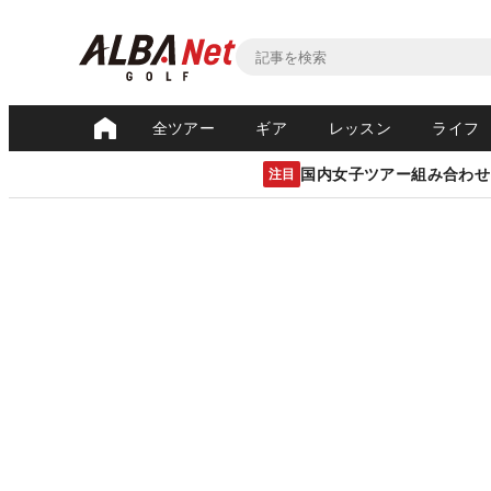
全ツアー
ギア
レッスン
ライフ
国内女子ツアー組み合わせ
注目