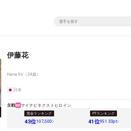
伊藤花
Hana Ito
（24歳）
日本
主戦
マイナビネクストヒロイン
賞金ランキング
PTランキング
43
位
41
位
107,500
951.33pt