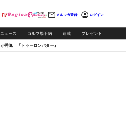
メルマガ登録
ログイン
Sニュース
ゴルフ場予約
連載
プレゼント
感が秀逸 『トゥーロンパター』