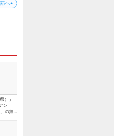
上部へ
城県）」
デン
）」の無
たる！！