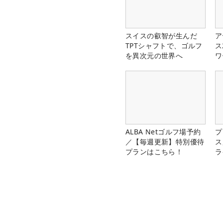
スイスの叡智が生んだ
ア
TPTシャフトで、ゴルフ
ス
を異次元の世界へ
ワ
ALBA Netゴルフ場予約
プ
／【毎週更新】特別優待
ス
プランはこちら！
ラ