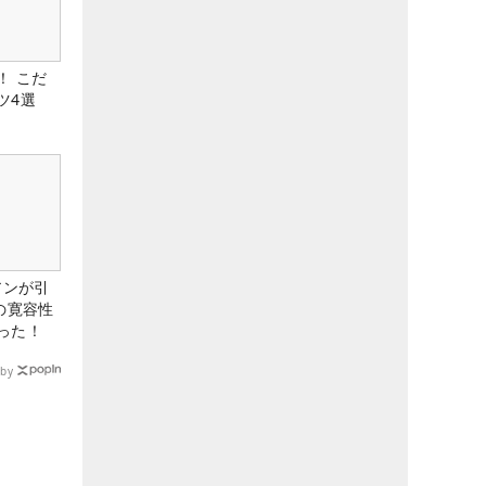
！ こだ
ツ4選
アンが引
の寛容性
った！
by