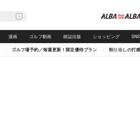
漫画
ゴルフ動画
雑誌出版
ショッピング
SN
ゴルフ場予約／毎週更新！限定優待プラン
削り出しの打