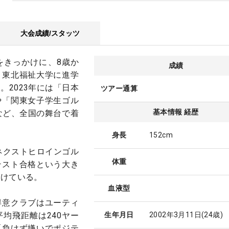
大会成績/スタッツ
をきっかけに、8歳か
成績
・東北福祉大学に進学
。2023年には「日本
ツアー通算
や「関東女子学生ゴル
基本情報 経歴
など、全国の舞台で着
身長
152cm
ネクストヒロインゴル
体重
テスト合格という大き
続けている。
血液型
得意クラブはユーティ
均飛距離は240ヤー
生年月日
2002年3月11日
(24歳)
「負けず嫌いでポジテ