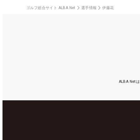
ゴルフ総合サイト ALBA Net
選手情報
伊藤花
ALBA N