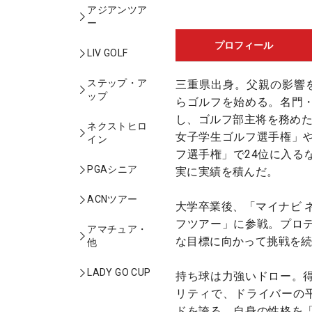
アジアンツア
ー
プロフィール
LIV GOLF
ステップ・ア
三重県出身。父親の影響
ップ
らゴルフを始める。名門
し、ゴルフ部主将を務めた
ネクストヒロ
女子学生ゴルフ選手権」
イン
フ選手権」で24位に入る
PGAシニア
実に実績を積んだ。
ACNツアー
大学卒業後、「マイナビ 
フツアー」に参戦。プロ
アマチュア・
な目標に向かって挑戦を
他
LADY GO CUP
持ち球は力強いドロー。
リティで、ドライバーの平
ドを誇る。自身の性格を