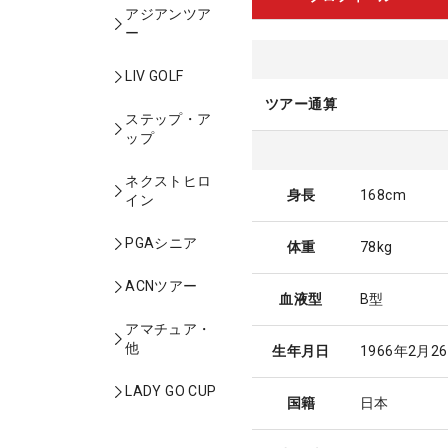
アジアンツア
ー
LIV GOLF
ツアー通算
ステップ・ア
ップ
ネクストヒロ
身長
168cm
イン
PGAシニア
体重
78kg
ACNツアー
血液型
B型
アマチュア・
他
生年月日
1966年2月2
LADY GO CUP
国籍
日本