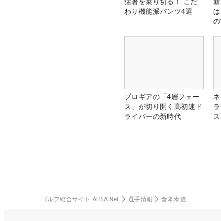
猛暑を乗り切る！ こだ
新
わり機能派パンツ4選
は
の
プロギアの「4層フェー
ネ
ス」が切り開く高初速ド
ラ
ライバーの新時代
ス
ゴルフ総合サイト ALBA Net
選手情報
倉本泰信