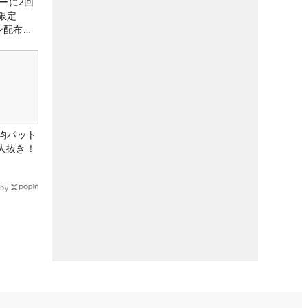
ーに2回
限定
ン配布
均パット
6人抜き！
by