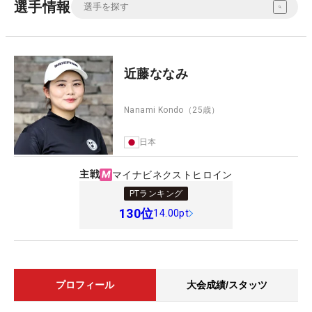
選手情報
近藤ななみ
Nanami Kondo
（25歳）
日本
主戦
マイナビネクストヒロイン
PTランキング
130
位
14.00pt
プロフィール
大会成績/スタッツ