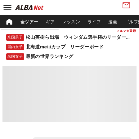
全ツアー
ギア
レッスン
ライフ
漫画
ゴルフ
メルマガ登録
松山英樹ら出場 ウィンダム選手権のリーダーボード
米国男子
北海道meijiカップ リーダーボード
国内女子
最新の世界ランキング
米国女子