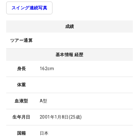
スイング連続写真
成績
ツアー通算
基本情報 経歴
身長
162cm
体重
血液型
A型
生年月日
2001年1月8日
(25歳)
国籍
日本