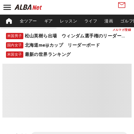
全ツアー
ギア
レッスン
ライフ
漫画
ゴルフ
メルマガ登録
松山英樹ら出場 ウィンダム選手権のリーダーボード
米国男子
北海道meijiカップ リーダーボード
国内女子
最新の世界ランキング
米国女子