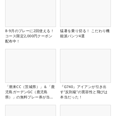
8-9月のプレーに2回使える！
猛暑を乗り切る！ こだわり機
コース限定2,000円クーポン
能派パンツ4選
配布中！
「潮来CC（茨城県）」＆「鹿
『G740』アイアンが引き出
児島ガーデンGC（鹿児島
す“反則級”の寛容性と飛びは
県）」の無料プレー券が当た
本当だった！
る！！