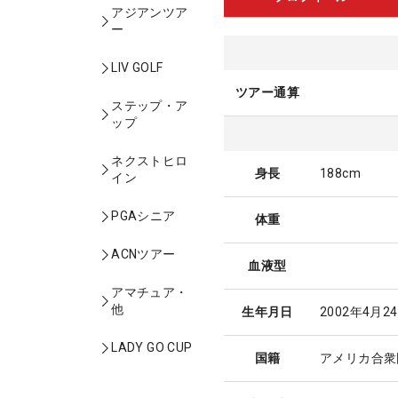
アジアンツア
ー
LIV GOLF
ツアー通算
ステップ・ア
ップ
ネクストヒロ
身長
188cm
イン
PGAシニア
体重
ACNツアー
血液型
アマチュア・
他
生年月日
2002年4月2
LADY GO CUP
国籍
アメリカ合衆