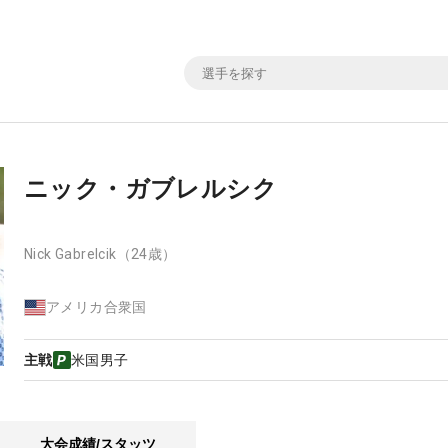
ニック・ガブレルシク
Nick Gabrelcik
（24歳）
アメリカ合衆国
主戦
米国男子
大会成績/スタッツ