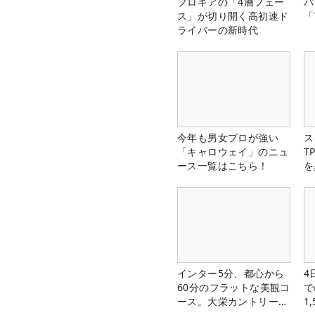
プロギアの「4層フェー
パ
ス」が切り開く高初速ド
「
ライバーの新時代
今年も男女プロが強い
ス
「キャロウェイ」のニュ
T
ース一覧はこちら！
を
インター5分、都心から
4
60分のフラットな美観コ
で
ース。大栄カントリー俱
1