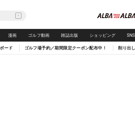
漫画
ゴルフ動画
雑誌出版
ショッピング
SN
ボード
ゴルフ場予約／期間限定クーポン配布中！
削り出