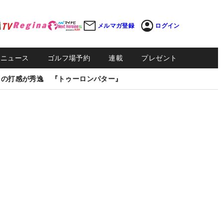
メルマガ登録
ログイン
Sニュース
ゴルフ場予約
連載
プレゼント
しの打感が秀逸 『トゥーロンパター』