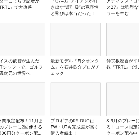
ターこじらせ記者が
『G740』アイアンが引
アディダス『コ
TRTL」で大改善
き出す“反則級”の寛容性
ス27』は強烈
と飛びは本当だった！
ワーを生む
イスの叡智が生んだ
最新モデル『FJクオンタ
仲宗根澄香が平
PTシャフトで、ゴルフ
ム』を石井良介プロがチ
数『TRTL』で
異次元の世界へ
ェック
日間限定配布！11月ま
プロギアのRS DUOは
8-9月のプレー
のプレーに2回使える
FW・UTも完成度が高く
る！コース限定2
,500円分クーポン配布
購入者続出！
クーポン配布中