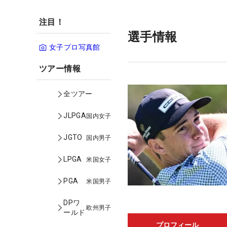
注目！
選手情報
女子プロ写真館
ツアー情報
全ツアー
JLPGA
国内女子
JGTO
国内男子
LPGA
米国女子
PGA
米国男子
DPワ
欧州男子
ールド
プロフィール