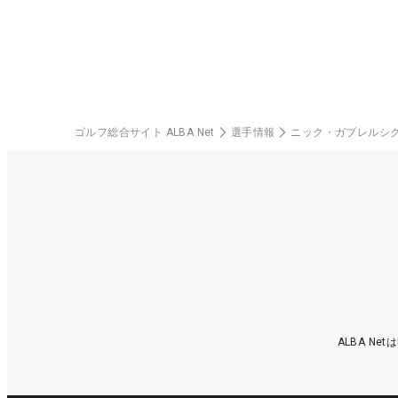
楽部（千葉県）
中
ゴルフ総合サイト ALBA Net
選手情報
ニック・ガブレルシ
ALBA N