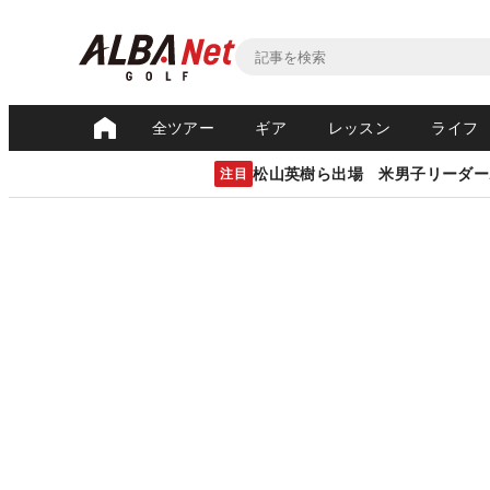
全ツアー
ギア
レッスン
ライフ
松山英樹ら出場 米男子リーダー
注目