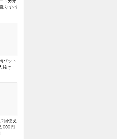
ードカオ
な蹴りでパ
均パット
6人抜き！
に2回使え
,000円
！