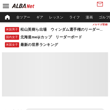
全ツアー
ギア
レッスン
ライフ
漫画
ゴルフ
メルマガ登録
松山英樹ら出場 ウィンダム選手権のリーダーボード
米国男子
北海道meijiカップ リーダーボード
国内女子
最新の世界ランキング
米国女子