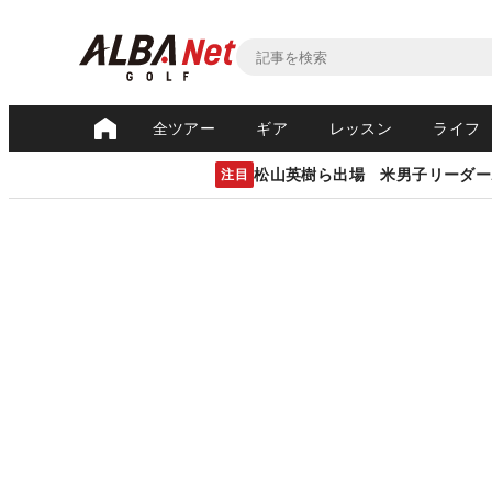
全ツアー
ギア
レッスン
ライフ
松山英樹ら出場 米男子リーダー
注目