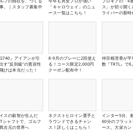
ルフの熱狂を、つくる
今年も男女プロが強い
プロギアの「4
事。｜スタッフ募集中
「キャロウェイ」のニュ
ス」が切り開く
ース一覧はこちら！
ライバーの新時
G740』アイアンが引
8-9月のプレーに2回使え
仲宗根澄香が平
出す“反則級”の寛容性
る！コース限定2,000円
数『TRTL』で
飛びは本当だった！
クーポン配布中！
イスの叡智が生んだ
ネクストヒロイン選手と
インター5分、
PTシャフトで、ゴルフ
ラウンドできるチャン
60分のフラッ
異次元の世界へ
ス！詳しくはこちら！
ース。大栄カン