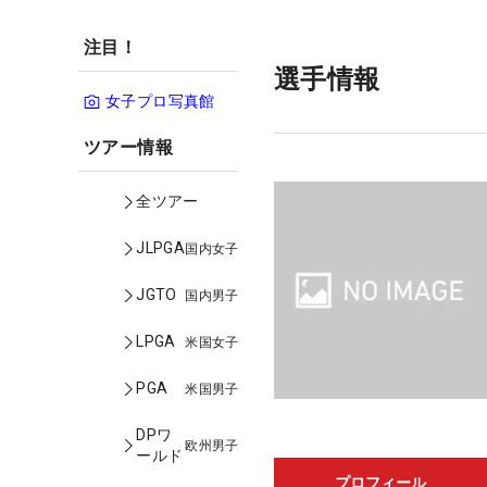
注目！
選手情報
女子プロ写真館
ツアー情報
全ツアー
JLPGA
国内女子
JGTO
国内男子
LPGA
米国女子
PGA
米国男子
DPワ
欧州男子
ールド
プロフィール