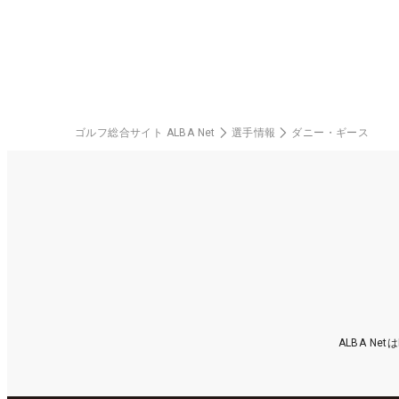
料プレー券が当たる！！
ゴルフ総合サイト ALBA Net
選手情報
ダニー・ギース
ALBA N