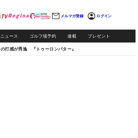
メルマガ登録
ログイン
Sニュース
ゴルフ場予約
連載
プレゼント
しの打感が秀逸 『トゥーロンパター』