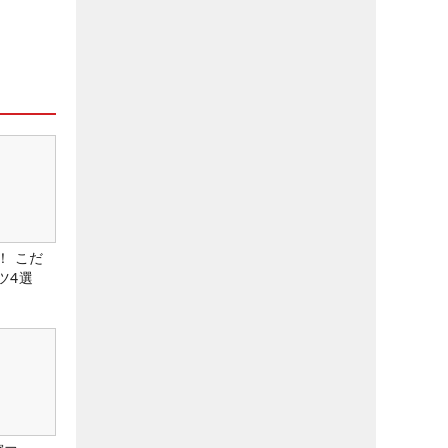
！ こだ
ツ4選