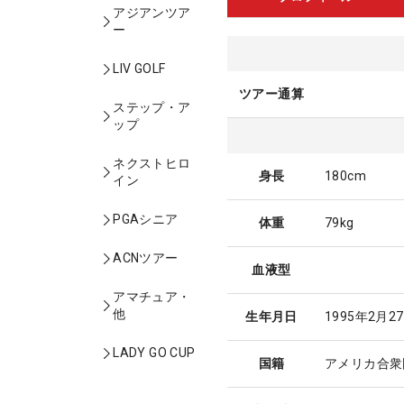
アジアンツア
ー
LIV GOLF
ツアー通算
ステップ・ア
ップ
ネクストヒロ
身長
180cm
イン
PGAシニア
体重
79kg
ACNツアー
血液型
アマチュア・
他
生年月日
1995年2月2
LADY GO CUP
国籍
アメリカ合衆