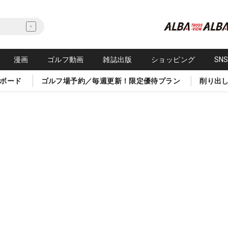
漫画
ゴルフ動画
雑誌出版
ショッピング
SN
ボード
ゴルフ場予約／毎週更新！限定優待プラン
削り出