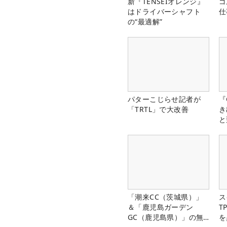
新『TENSEIオレンジ』
ゴ
はドライバーシャフト
仕
の“最適解”
パターこじらせ記者が
『
「TRTL」で大改善
き
と
「潮来CC（茨城県）」
ス
＆「鹿児島ガーデン
T
GC（鹿児島県）」の無
を