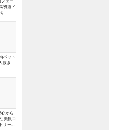
層フェー
高初速ド
代
均パット
6人抜き！
都心から
トな美観コ
トリー俱