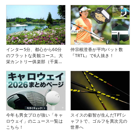
インター5分、都心から60分
仲宗根澄香が平均パット数
のフラットな美観コース。大
『TRTL』で6人抜き！
栄カントリー俱楽部（千葉
県）
今年も男女プロが強い「キャ
スイスの叡智が生んだTPTシ
ロウェイ」のニュース一覧は
ャフトで、ゴルフを異次元の
こちら！
世界へ