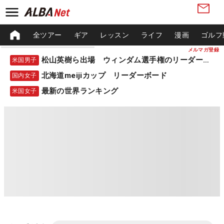
全ツアー
ギア
レッスン
ライフ
漫画
ゴルフ
メルマガ登録
松山英樹ら出場 ウィンダム選手権のリーダーボード
米国男子
北海道meijiカップ リーダーボード
国内女子
最新の世界ランキング
米国女子