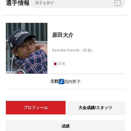
選手情報
原田大介
Daisuke Harada
（42歳）
日本
主戦
国内男子
プロフィール
大会成績/スタッツ
成績