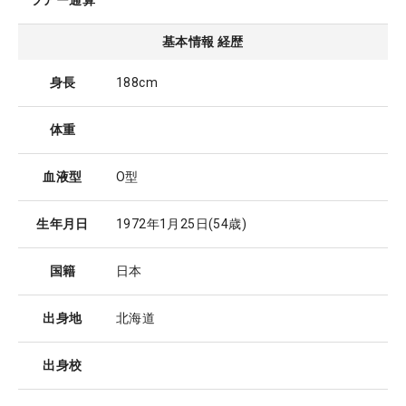
ツアー通算
基本情報 経歴
身長
188cm
体重
血液型
O型
生年月日
1972年1月25日
(54歳)
国籍
日本
出身地
北海道
出身校