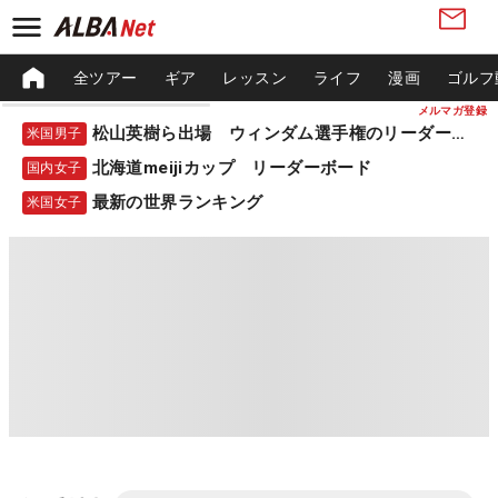
全ツアー
ギア
レッスン
ライフ
漫画
ゴルフ
メルマガ登録
松山英樹ら出場 ウィンダム選手権のリーダーボード
米国男子
北海道meijiカップ リーダーボード
国内女子
最新の世界ランキング
米国女子