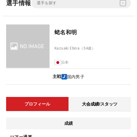
選手情報
蛯名和明
Kazuaki Ebina
（54歳）
日本
主戦
国内男子
プロフィール
大会成績/スタッツ
成績