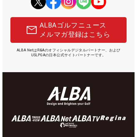
ALBAゴルフニュース
メルマガ登録はこちら
ALBA NetはR&Aのオフィシャルデジタルパートナー、および
USLPGAの日本公式サイトパートナーです。