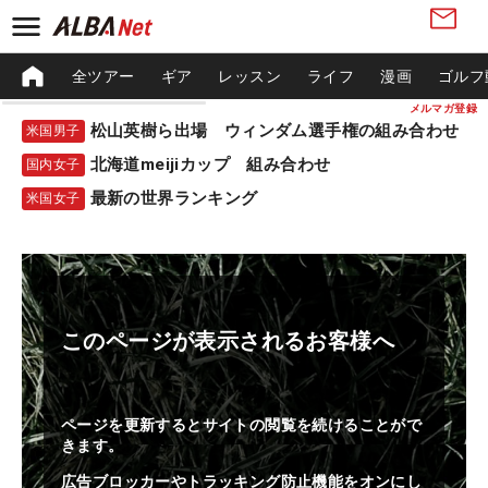
全ツアー
ギア
レッスン
ライフ
漫画
ゴルフ
メルマガ登録
松山英樹ら出場 ウィンダム選手権の組み合わせ
米国男子
北海道meijiカップ 組み合わせ
国内女子
最新の世界ランキング
米国女子
このページが表示されるお客様へ
ページを更新するとサイトの閲覧を続けることがで
きます。
広告ブロッカーやトラッキング防止機能をオンにし