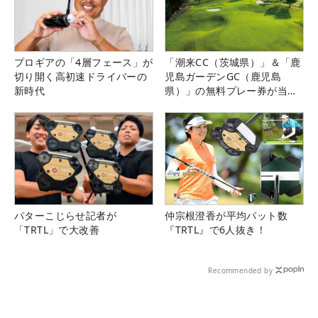
プロギアの「4層フェース」が
「潮来CC（茨城県）」＆「鹿
切り開く高初速ドライバーの
児島ガーデンGC（鹿児島
新時代
県）」の無料プレー券が当た
る！！
パターこじらせ記者が
仲宗根澄香が平均パット数
「TRTL」で大改善
『TRTL』で6人抜き！
Recommended by