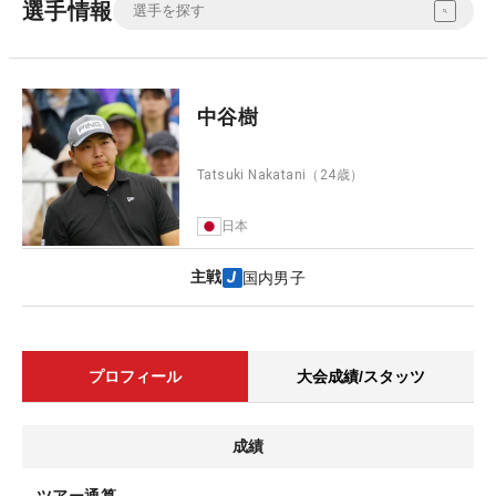
選手情報
中谷樹
Tatsuki Nakatani
（24歳）
日本
主戦
国内男子
プロフィール
大会成績/スタッツ
成績