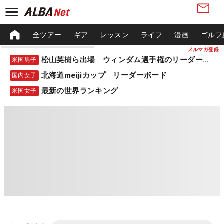
全ツアー
ギア
レッスン
ライフ
漫画
ゴルフ
メルマガ登録
松山英樹ら出場 ウィンダム選手権のリーダーボード
米国男子
北海道meijiカップ リーダーボード
国内女子
最新の世界ランキング
米国女子