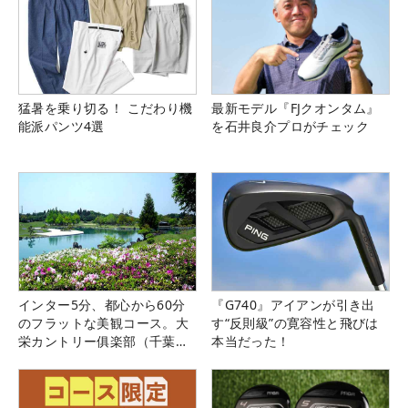
猛暑を乗り切る！ こだわり機
最新モデル『FJクオンタム』
能派パンツ4選
を石井良介プロがチェック
インター5分、都心から60分
『G740』アイアンが引き出
のフラットな美観コース。大
す“反則級”の寛容性と飛びは
栄カントリー俱楽部（千葉
本当だった！
県）