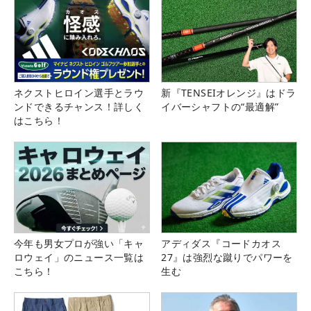
ネクストヒロイン選手とラウ
新『TENSEIオレンジ』はドラ
ンドできるチャンス！詳しく
イバーシャフトの“最適解”
はこちら！
今年も男女プロが強い「キャ
アディダス『コードカオス
ロウェイ」のニュース一覧は
27』は強烈な蹴りでパワーを
こちら！
生む