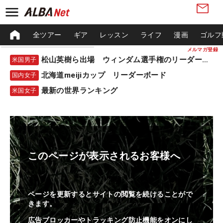
全ツアー
ギア
レッスン
ライフ
漫画
ゴルフ
メルマガ登録
松山英樹ら出場 ウィンダム選手権のリーダーボード
米国男子
北海道meijiカップ リーダーボード
国内女子
最新の世界ランキング
米国女子
このページが表示されるお客様へ
ページを更新するとサイトの閲覧を続けることがで
きます。
広告ブロッカーやトラッキング防止機能をオンにし