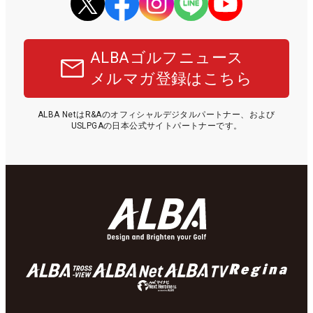
ALBAゴルフニュース
メルマガ登録はこちら
ALBA NetはR&Aのオフィシャルデジタルパートナー、および
USLPGAの日本公式サイトパートナーです。