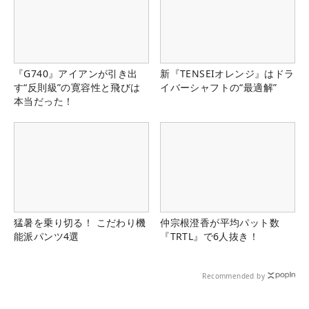
『G740』アイアンが引き出
新『TENSEIオレンジ』はドラ
す“反則級”の寛容性と飛びは
イバーシャフトの“最適解”
本当だった！
猛暑を乗り切る！ こだわり機
仲宗根澄香が平均パット数
能派パンツ4選
『TRTL』で6人抜き！
Recommended by