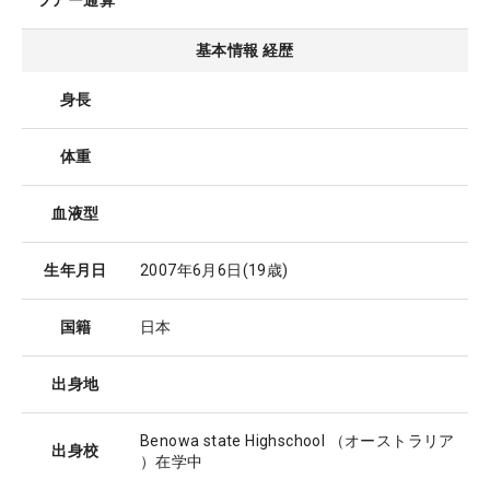
ツアー通算
基本情報 経歴
身長
体重
血液型
生年月日
2007年6月6日
(19歳)
国籍
日本
出身地
Benowa state Highschool （オーストラリア
出身校
）在学中