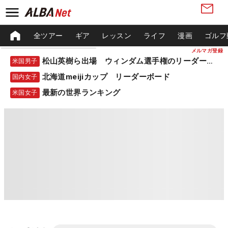
全ツアー
ギア
レッスン
ライフ
漫画
ゴルフ
メルマガ登録
松山英樹ら出場 ウィンダム選手権のリーダーボード
米国男子
北海道meijiカップ リーダーボード
国内女子
最新の世界ランキング
米国女子