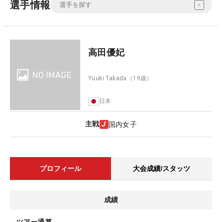
選手情報
高田優妃
Yuuki Takada
（19歳）
日本
主戦
国内女子
プロフィール
大会成績/スタッツ
成績