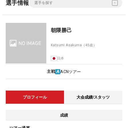
選手情報
朝隈勝己
Katsumi Asakuma
（45歳）
日本
主戦
ACNツアー
プロフィール
大会成績/スタッツ
成績