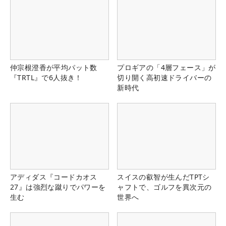
仲宗根澄香が平均パット数
プロギアの「4層フェース」が
『TRTL』で6人抜き！
切り開く高初速ドライバーの
新時代
アディダス『コードカオス
スイスの叡智が生んだTPTシ
27』は強烈な蹴りでパワーを
ャフトで、ゴルフを異次元の
生む
世界へ