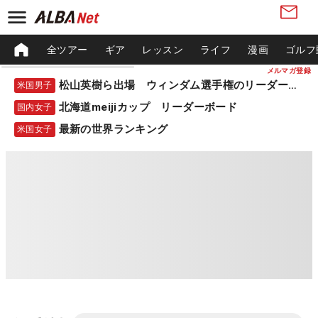
全ツアー
ギア
レッスン
ライフ
漫画
ゴルフ
メルマガ登録
松山英樹ら出場 ウィンダム選手権のリーダーボード
米国男子
北海道meijiカップ リーダーボード
国内女子
最新の世界ランキング
米国女子