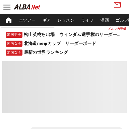
全ツアー
ギア
レッスン
ライフ
漫画
ゴルフ
メルマガ登録
松山英樹ら出場 ウィンダム選手権のリーダーボード
米国男子
北海道meijiカップ リーダーボード
国内女子
最新の世界ランキング
米国女子