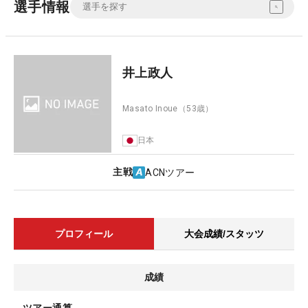
選手情報
井上政人
Masato Inoue
（53歳）
日本
主戦
ACNツアー
プロフィール
大会成績/スタッツ
成績