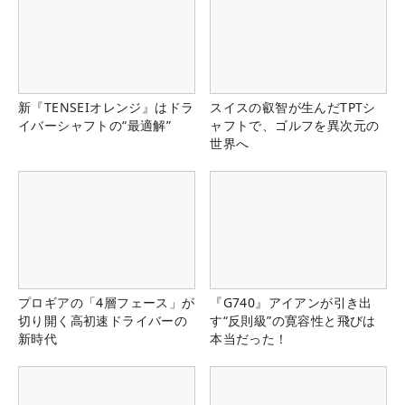
新『TENSEIオレンジ』はドラ
スイスの叡智が生んだTPTシ
イバーシャフトの“最適解”
ャフトで、ゴルフを異次元の
世界へ
プロギアの「4層フェース」が
『G740』アイアンが引き出
切り開く高初速ドライバーの
す“反則級”の寛容性と飛びは
新時代
本当だった！