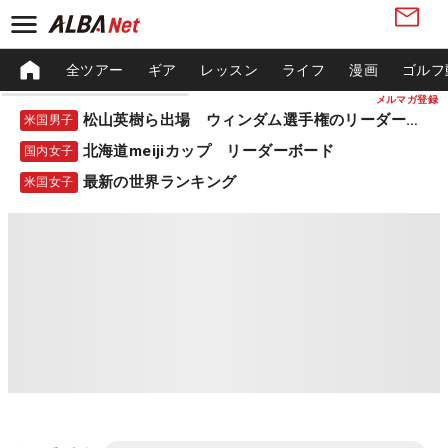
全ツアー
ギア
レッスン
ライフ
漫画
ゴルフ
メルマガ登録
松山英樹ら出場 ウィンダム選手権のリーダーボード
米国男子
北海道meijiカップ リーダーボード
国内女子
最新の世界ランキング
米国女子