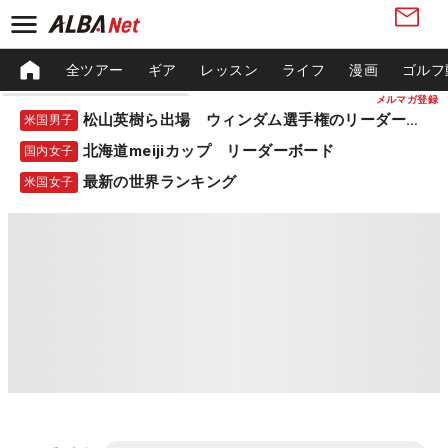
全ツアー
ギア
レッスン
ライフ
漫画
ゴルフ
メルマガ登録
松山英樹ら出場 ウィンダム選手権のリーダーボード
米国男子
北海道meijiカップ リーダーボード
国内女子
最新の世界ランキング
米国女子