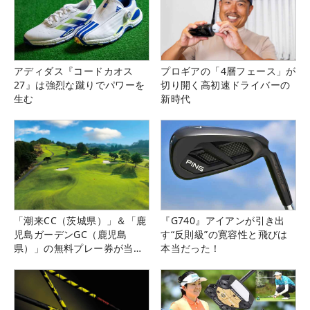
アディダス『コードカオス
プロギアの「4層フェース」が
27』は強烈な蹴りでパワーを
切り開く高初速ドライバーの
生む
新時代
「潮来CC（茨城県）」＆「鹿
『G740』アイアンが引き出
児島ガーデンGC（鹿児島
す“反則級”の寛容性と飛びは
県）」の無料プレー券が当た
本当だった！
る！！