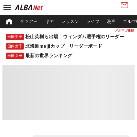
全ツアー
ギア
レッスン
ライフ
漫画
ゴルフ
メルマガ登録
松山英樹ら出場 ウィンダム選手権のリーダーボード
米国男子
北海道meijiカップ リーダーボード
国内女子
最新の世界ランキング
米国女子