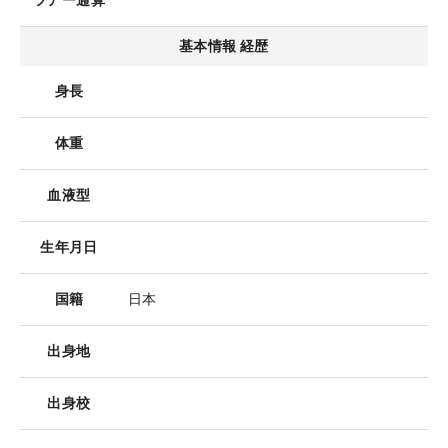
ツアー通算
基本情報 経歴
身長
体重
血液型
生年月日
国籍
日本
出身地
出身校