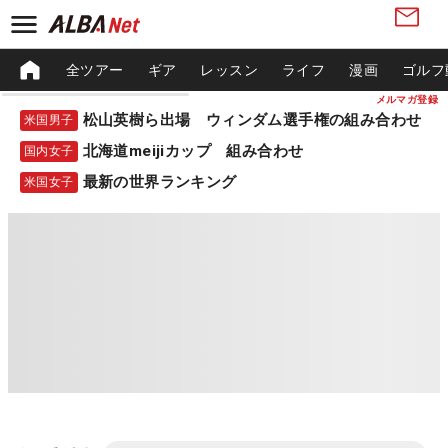
全ツアー
ギア
レッスン
ライフ
漫画
ゴルフ
メルマガ登録
松山英樹ら出場 ウィンダム選手権の組み合わせ
米国男子
北海道meijiカップ 組み合わせ
国内女子
最新の世界ランキング
米国女子