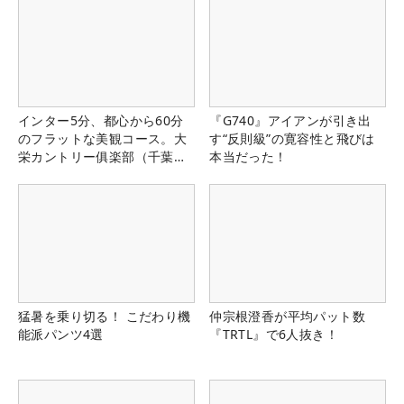
インター5分、都心から60分
『G740』アイアンが引き出
のフラットな美観コース。大
す“反則級”の寛容性と飛びは
栄カントリー俱楽部（千葉
本当だった！
県）
猛暑を乗り切る！ こだわり機
仲宗根澄香が平均パット数
能派パンツ4選
『TRTL』で6人抜き！