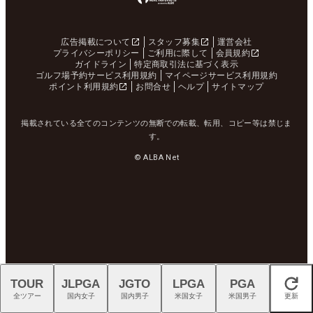
広告掲載について
スタッフ募集
運営会社
プライバシーポリシー
ご利用に際して
会員規約
ガイドライン
特定商取引法に基づく表示
ゴルフ場予約サービス利用規約
マイページサービス利用規約
ポイント利用規約
お問合せ
ヘルプ
サイトマップ
掲載されている全てのコンテンツの無断での転載、転用、コピー等は禁じま
す。
© ALBA Net
TOUR
JLPGA
JGTO
LPGA
PGA
閉じる
全ツアー
国内女子
国内男子
米国女子
米国男子
更新