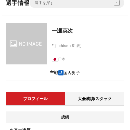
選手情報
一瀬英次
Eiji Ichise
（51歳）
日本
主戦
国内男子
プロフィール
大会成績/スタッツ
成績